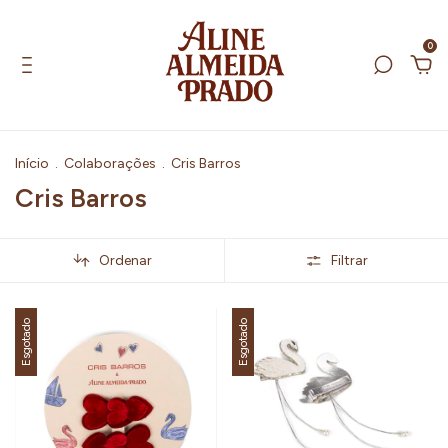
0
Início
.
Colaborações
.
Cris Barros
Cris Barros
Ordenar
Filtrar
Esgotado
Esgotado