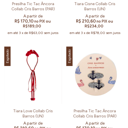
Presilha Tic Tac Âncora
Tiara Cisne Collab Cris
Collab Cris Barros (PAR)
Barros (UN)
R$ 170,10
R$ 210,60
ou
ou
no PIX
no PIX
R$189,00
R$234,00
em até
3
x
de
R$63,00
sem juros
em até
3
x
de
R$78,00
sem juros
Esgotado
Esgotado
Tiara Love Collab Cris
Presilha Tic Tac Âncora
Barros (UN)
Collab Cris Barros (PAR)