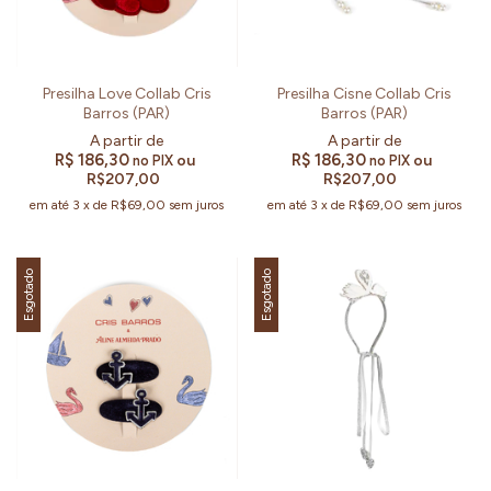
Presilha Love Collab Cris
Presilha Cisne Collab Cris
Barros (PAR)
Barros (PAR)
R$ 186,30
R$ 186,30
ou
ou
no PIX
no PIX
R$207,00
R$207,00
em até
3
x
de
R$69,00
sem juros
em até
3
x
de
R$69,00
sem juros
Esgotado
Esgotado