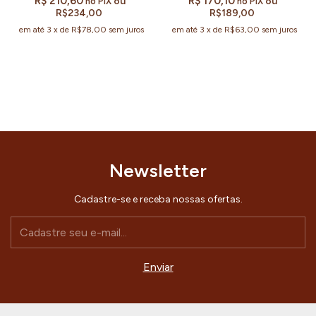
R$ 210,60
R$ 170,10
ou
ou
no PIX
no PIX
R$234,00
R$189,00
em até
3
x
de
R$78,00
sem juros
em até
3
x
de
R$63,00
sem juros
Newsletter
Cadastre-se e receba nossas ofertas.