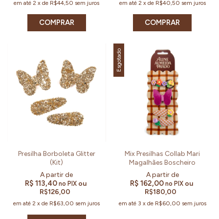
em até
2
x
de
R$44,50
sem juros
em até
2
x
de
R$40,50
sem juros
COMPRAR
COMPRAR
Esgotado
Presilha Borboleta Glitter
Mix Presilhas Collab Mari
(Kit)
Magalhães Boscheiro
R$ 113,40
R$ 162,00
ou
ou
no PIX
no PIX
R$126,00
R$180,00
em até
2
x
de
R$63,00
sem juros
em até
3
x
de
R$60,00
sem juros