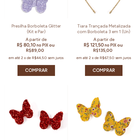
Presilha Borboleta Glitter
Tiara Trançada Metalizada
(Kit e Par)
com Borboleta 3 em 1 (Un)
R$ 80,10
R$ 121,50
ou
ou
no PIX
no PIX
R$89,00
R$135,00
em até
2
x
de
R$44,50
sem juros
em até
2
x
de
R$67,50
sem juros
COMPRAR