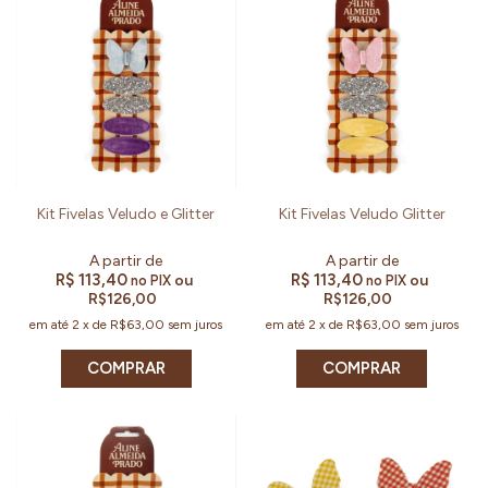
Kit Fivelas Veludo e Glitter
Kit Fivelas Veludo Glitter
R$ 113,40
R$ 113,40
ou
ou
no PIX
no PIX
R$126,00
R$126,00
em até
2
x
de
R$63,00
sem juros
em até
2
x
de
R$63,00
sem juros
COMPRAR
COMPRAR