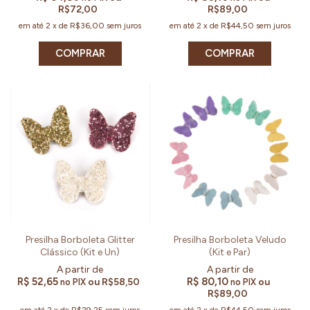
R$72,00
R$89,00
em até
2
x
de
R$36,00
sem juros
em até
2
x
de
R$44,50
sem juros
COMPRAR
COMPRAR
Presilha Borboleta Glitter
Presilha Borboleta Veludo
Clássico (Kit e Un)
(Kit e Par)
R$ 52,65
R$ 80,10
ou
R$58,50
ou
no PIX
no PIX
R$89,00
em até
2
x
de
R$29,25
sem juros
em até
2
x
de
R$44,50
sem juros