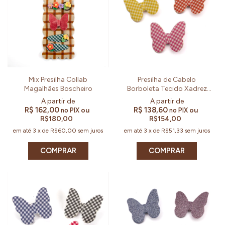
Mix Presilha Collab
Presilha de Cabelo
Magalhães Boscheiro
Borboleta Tecido Xadrez
Vichy Colorida
R$ 162,00
R$ 138,60
ou
ou
no PIX
no PIX
R$180,00
R$154,00
em até
3
x
de
R$60,00
sem juros
em até
3
x
de
R$51,33
sem juros
COMPRAR
COMPRAR