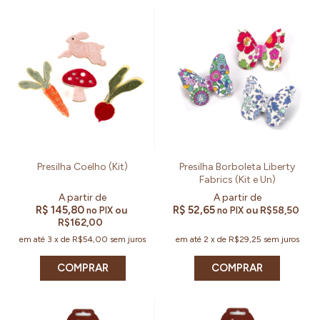
Presilha Coelho (Kit)
Presilha Borboleta Liberty
Fabrics (Kit e Un)
R$ 145,80
R$ 52,65
ou
ou
R$58,50
no PIX
no PIX
R$162,00
em até
3
x
de
R$54,00
sem juros
em até
2
x
de
R$29,25
sem juros
COMPRAR
COMPRAR