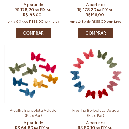
R$ 178,20
R$ 178,20
ou
ou
no PIX
no PIX
R$198,00
R$198,00
em até
3
x
de
R$66,00
sem juros
em até
3
x
de
R$66,00
sem juros
COMPRAR
COMPRAR
Presilha Borboleta Veludo
Presilha Borboleta Veludo
(Kit e Par)
(Kit e Par)
R$ 64,80
R$ 80,10
ou
ou
no PIX
no PIX