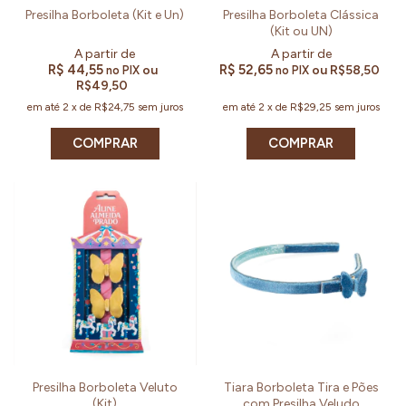
Presilha Borboleta (Kit e Un)
Presilha Borboleta Clássica
(Kit ou UN)
R$ 44,55
R$ 52,65
ou
ou
R$58,50
no PIX
no PIX
R$49,50
em até
2
x
de
R$24,75
sem juros
em até
2
x
de
R$29,25
sem juros
COMPRAR
COMPRAR
Presilha Borboleta Veluto
Tiara Borboleta Tira e Pões
(Kit)
com Presilha Veludo