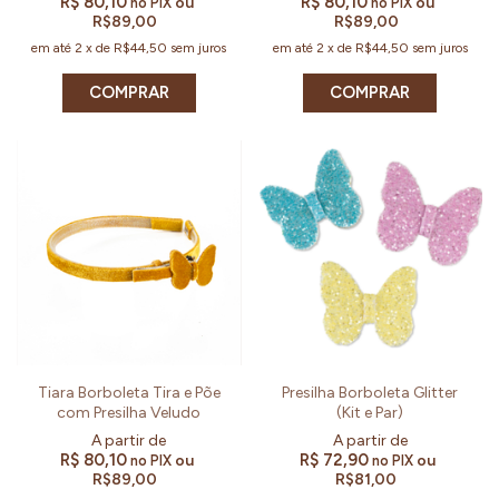
R$ 80,10
R$ 80,10
ou
ou
no PIX
no PIX
R$89,00
R$89,00
em até
2
x
de
R$44,50
sem juros
em até
2
x
de
R$44,50
sem juros
COMPRAR
COMPRAR
Tiara Borboleta Tira e Põe
Presilha Borboleta Glitter
com Presilha Veludo
(Kit e Par)
R$ 80,10
R$ 72,90
ou
ou
no PIX
no PIX
R$89,00
R$81,00