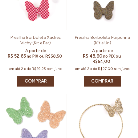
Presilha Borboleta Xadrez
Presilha Borboleta Purpurina
Vichy (Kit e Par)
(Kit e Un)
R$ 52,65
R$ 48,60
ou
R$58,50
ou
no PIX
no PIX
R$54,00
em até
2
x
de
R$29,25
sem juros
em até
2
x
de
R$27,00
sem juros
COMPRAR
COMPRAR