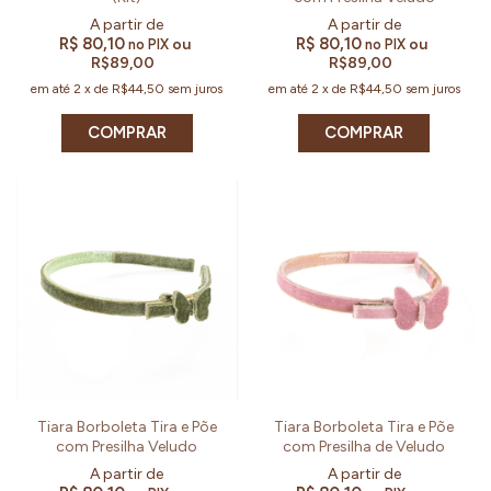
R$ 80,10
R$ 80,10
ou
ou
no PIX
no PIX
R$89,00
R$89,00
em até
2
x
de
R$44,50
sem juros
em até
2
x
de
R$44,50
sem juros
COMPRAR
COMPRAR
Tiara Borboleta Tira e Põe
Tiara Borboleta Tira e Põe
com Presilha Veludo
com Presilha de Veludo