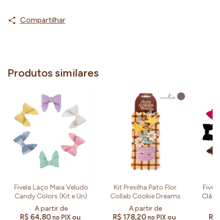
Compartilhar
Produtos similares
Fivela Laço Maia Veludo
Kit Presilha Pato Flor
Fivel
Candy Colors (Kit e Un)
Collab Cookie Dreams
Cláss
R$ 64,80
R$ 178,20
R$
ou
ou
no PIX
no PIX