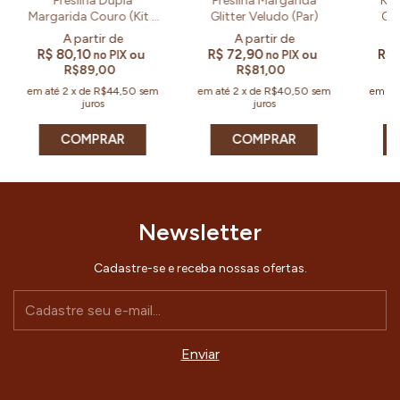
Presilha Dupla
Presilha Margarida
Kit
Margarida Couro (Kit e
Glitter Veludo (Par)
Cor
Par)
R$ 80,10
R$ 72,90
R$ 
ou
ou
no PIX
no PIX
R$89,00
R$81,00
em até
2
x
de
R$44,50
sem
em até
2
x
de
R$40,50
sem
em at
juros
juros
COMPRAR
COMPRAR
Newsletter
Cadastre-se e receba nossas ofertas.