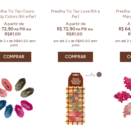
silha Tic Tac Couro
Presilha Tic Tac Love (Kit e
Presilha
y Colors (Kit e Par)
Par)
Marg
 72,90
R$ 72,90
R$ 64
ou
ou
no PIX
no PIX
R$81,00
R$81,00
R
té
2
x
de
R$40,50
sem
em até
2
x
de
R$40,50
sem
em até
2
juros
juros
COMPRAR
COMPRAR
C