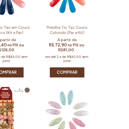
Tic Tac em Couro
Presilha Tic Tac Couro
co (Kit e Par)
Colorido (Par e Kit)
3,40
R$ 72,90
ou
ou
no PIX
no PIX
$126,00
R$81,00
x
de
R$63,00
sem
em até
2
x
de
R$40,50
sem
juros
juros
OMPRAR
COMPRAR