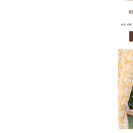
R
em até