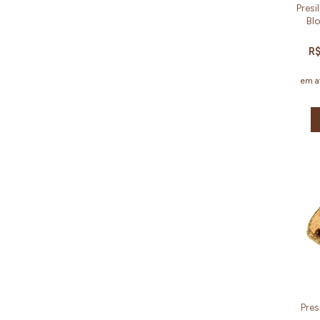
Presi
Blo
Mu
R$
em a
Pres