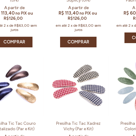
(UN)
Suplicy (UN)
Fabri
 113,40
R$ 113,40
R$ 60
ou
ou
no PIX
no PIX
R$126,00
R$126,00
R
té
2
x
de
R$63,00
sem
em até
2
x
de
R$63,00
sem
em até
2
x
juros
juros
C
silha Tic Tac Couro
Presilha Tic Tac Xadrez
Presilha
alizado (Par e Kit)
Vichy (Par e Kit)
Colori