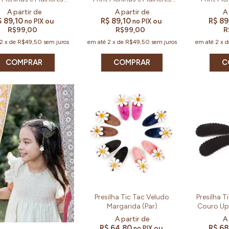
(Kit e Par)
(Par)
(
$ 89,10
R$ 89,10
R$ 89
ou
ou
no PIX
no PIX
R$99,00
R$99,00
R
2
x
de
R$49,50
sem juros
em até
2
x
de
R$49,50
sem juros
em até
2
x
COMPRAR
COMPRAR
C
Presilha Tic Tac Veludo
Presilha 
Margarida (Par)
Couro Up
R$ 64,80
R$ 68
ou
no PIX