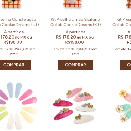
Presilha Constelação
Kit Presilha Limão Siciliano
Kit Pre
b Cookie Dreams (kit)
Collab Cookie Dreams (Kit)
Collab Co
 178,20
R$ 178,20
R$ 17
ou
ou
no PIX
no PIX
R$198,00
R$198,00
R
té
3
x
de
R$66,00
sem
em até
3
x
de
R$66,00
sem
em até
3
juros
juros
COMPRAR
COMPRAR
C