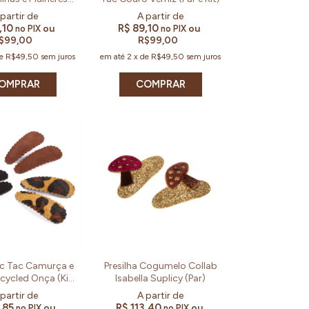
Kit e Par)
,10
R$ 89,10
ou
ou
no PIX
no PIX
$99,00
R$99,00
de
R$49,50
sem juros
em até
2
x
de
R$49,50
sem juros
OMPRAR
COMPRAR
Tic Tac Camurça e
Presilha Cogumelo Collab
cycled Onça (Kit
Isabella Suplicy (Par)
e Par)
,85
R$ 113,40
ou
ou
no PIX
no PIX