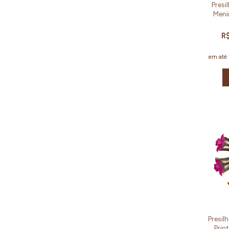
Presi
Meni
R
em até
Presil
Prin