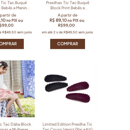
a Tic Tac Buquê
Presilhas Tic Tac Buquê
t Bebês e Meninas
Block Print Bebês e
Kit e Par)
Meninas(Kit e Par)
,10
R$ 89,10
ou
ou
no PIX
no PIX
$99,00
R$99,00
de
R$49,50
sem juros
em até
2
x
de
R$49,50
sem juros
OMPRAR
COMPRAR
ic Tac Dália Block
Limited Edition Presilha Tic
ninas e Mulheres
Tac Couro Verniz (Par e Kit)