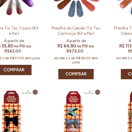
lha Tic Tac Couro (Kit
Presilha de Cabelo Tic Tac
Presilha 
e Par)
Camurça (Kit e Par)
Clássi
$ 55,80
R$ 64,80
R$ 11
ou
ou
no PIX
no PIX
R$62,00
R$72,00
R
2
x
de
R$31,00
sem juros
em até
2
x
de
R$36,00
sem
em até
2
juros
COMPRAR
COMPRAR
C