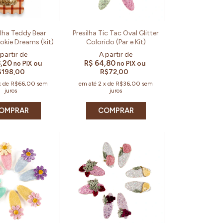
silha Teddy Bear
Presilha Tic Tac Oval Glitter
okie Dreams (kit)
Colorido (Par e Kit)
8,20
R$ 64,80
ou
ou
no PIX
no PIX
$198,00
R$72,00
x
de
R$66,00
sem
em até
2
x
de
R$36,00
sem
juros
juros
OMPRAR
COMPRAR