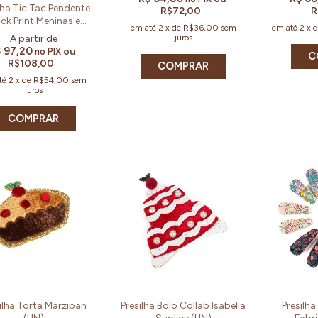
lha Tic Tac Pendente
R$72,00
R
ck Print Meninas e
em até
2
x
de
R$36,00
sem
em até
2
x
lheres (Kit e Par)
juros
 97,20
ou
no PIX
C
R$108,00
COMPRAR
té
2
x
de
R$54,00
sem
juros
COMPRAR
ilha Torta Marzipan
Presilha Bolo Collab Isabella
Presilha