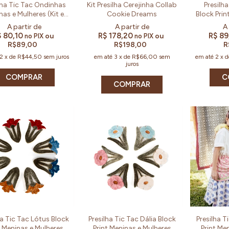
lha Tic Tac Ondinhas
Kit Presilha Cerejinha Collab
Presilh
nas e Mulheres (Kit e
Cookie Dreams
Block Prin
Par)
(
$ 80,10
R$ 178,20
R$ 89
ou
ou
no PIX
no PIX
R$89,00
R$198,00
R
2
x
de
R$44,50
sem juros
em até
3
x
de
R$66,00
sem
em até
2
x
juros
COMPRAR
C
COMPRAR
ha Tic Tac Lótus Block
Presilha Tic Tac Dália Block
Presilha T
t Meninas e Mulheres
Print Meninas e Mulheres
Print Me