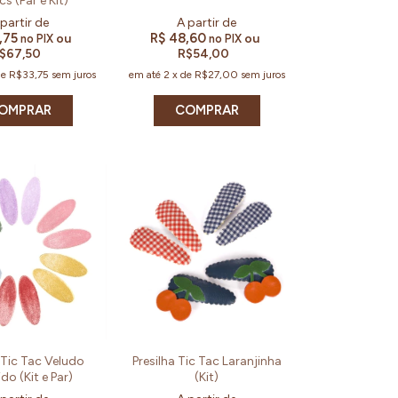
cs (Par e Kit)
,75
R$ 48,60
ou
ou
no PIX
no PIX
$67,50
R$54,00
de
R$33,75
sem juros
em até
2
x
de
R$27,00
sem juros
OMPRAR
COMPRAR
 Tic Tac Veludo
Presilha Tic Tac Laranjinha
do (Kit e Par)
(Kit)