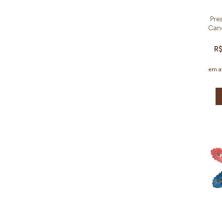
Pre
Cand
R$
em a