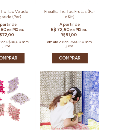
 Tic Tac Veludo
Presilha Tic Tac Frutas (Par
arida (Par)
e Kit)
,80
R$ 72,90
ou
ou
no PIX
no PIX
$72,00
R$81,00
x
de
R$36,00
sem
em até
2
x
de
R$40,50
sem
juros
juros
OMPRAR
COMPRAR