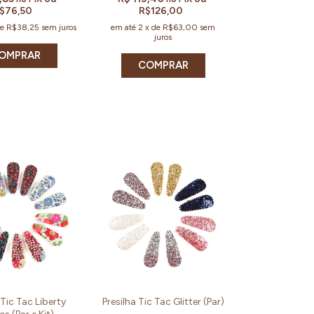
$76,50
R$126,00
de
R$38,25
sem juros
em até
2
x
de
R$63,00
sem
juros
OMPRAR
 Tic Tac Liberty
Presilha Tic Tac Glitter (Par)