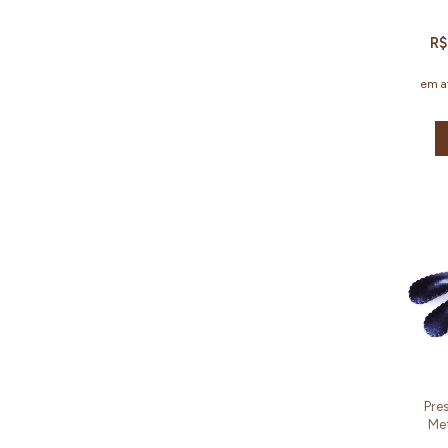
R$
em a
Pre
Met