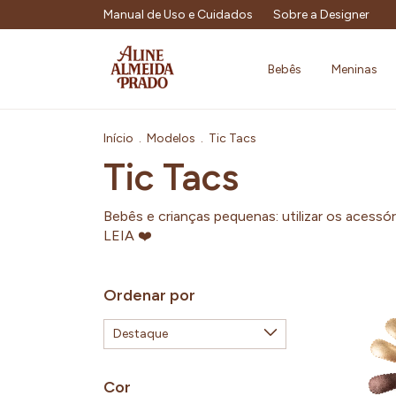
Manual de Uso e Cuidados
Sobre a Designer
Bebês
Meninas
Início
.
Modelos
.
Tic Tacs
Tic Tacs
Bebês e crianças pequenas: utilizar os a
LEIA ❤️
Ordenar por
Cor