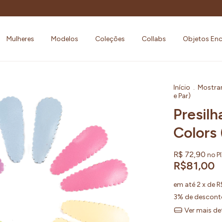
Mulheres
Modelos
Coleções
Collabs
Objetos En
Início
.
Mostra
e Par)
Presil
Colors 
R$ 72,90
no P
R$81,00
em até
2
x de
R
3% de descont
Ver mais de