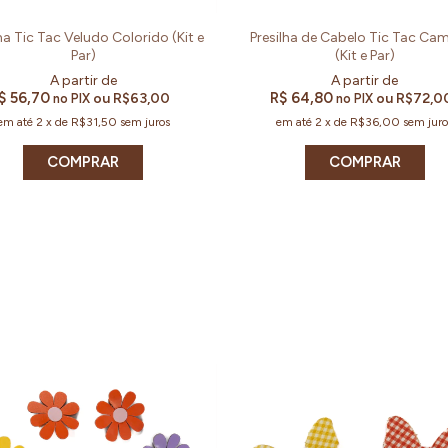
ha Tic Tac Veludo Colorido (Kit e
Presilha de Cabelo Tic Tac Ca
Par)
(Kit e Par)
$ 56,70
R$ 64,80
ou
R$63,00
ou
R$72,0
no PIX
no PIX
em até
2
x
de
R$31,50
sem juros
em até
2
x
de
R$36,00
sem juro
COMPRAR
COMPRAR