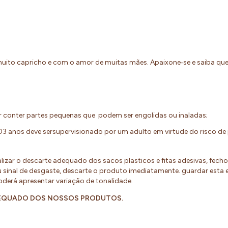
uito capricho e com o amor de muitas mães. Apaixone‐se e saiba q
 conter partes pequenas que podem ser engolidas ou inaladas;
03 anos deve sersupervisionado por um adulto em virtude do risco d
alizar o descarte adequado dos sacos plasticos e fitas adesivas, fech
sinal de desgaste, descarte o produto imediatamente. guardar esta
poderá apresentar variação de tonalidade.
DEQUADO DOS NOSSOS PRODUTOS.