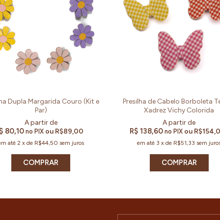
lha Dupla Margarida Couro (Kit e
Presilha de Cabelo Borboleta T
Par)
Xadrez Vichy Colorida
$ 80,10
R$ 138,60
ou
R$89,00
ou
R$154,
no PIX
no PIX
em até
2
x
de
R$44,50
sem juros
em até
3
x
de
R$51,33
sem juro
COMPRAR
COMPRAR