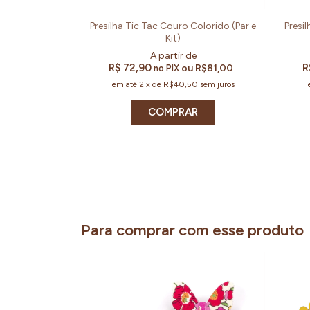
Presilha Tic Tac Couro Colorido (Par e
Presil
Kit)
R$ 72,90
R
ou
R$81,00
no PIX
em até
2
x
de
R$40,50
sem juros
COMPRAR
Para comprar com esse produto