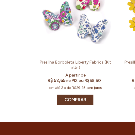
Presilha Borboleta Liberty Fabrics (Kit
Presi
e Un)
R$ 52,65
R
ou
R$58,50
no PIX
em até
2
x
de
R$29,25
sem juros
COMPRAR