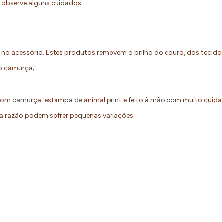
a, observe alguns cuidados:
o no acessório. Estes produtos removem o brilho do couro, dos tecido
to camurça;
s.
om camurça, estampa de animal print e feito à mão com muito cuida
sa razão podem sofrer pequenas variações.