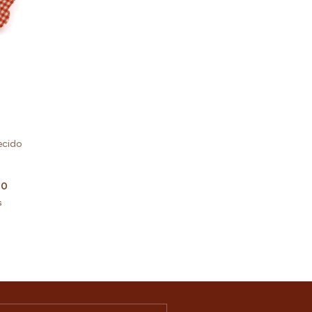
ecido
00
s