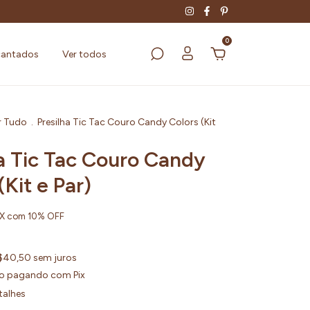
0
cantados
Ver todos
r Tudo
.
Presilha Tic Tac Couro Candy Colors (Kit
ha Tic Tac Couro Candy
(Kit e Par)
IX com 10% OFF
$40,50
sem juros
o
pagando com Pix
talhes