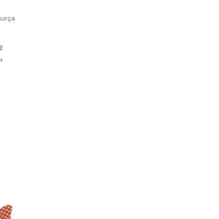
murça
0
s