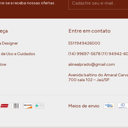
re-se e receba nossas ofertas.
eça
Entre em contato
a Designer
5511949426000
 de Uso e Cuidados
(14) 99697-5678 (11) 94942-6
Now
alinealprado@gmail.com
Avenida Isaltino do Amaral Carv
700 sala 102 – Jaú/SP.
Meios de envio