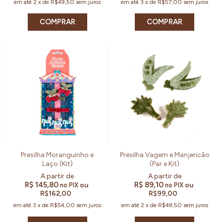
em até
2
x
de
R$49,50
sem juros
em até
3
x
de
R$57,00
sem juros
COMPRAR
COMPRAR
Presilha Moranguinho e
Presilha Vagem e Manjericão
Laço (Kit)
(Par e Kit)
R$ 145,80
R$ 89,10
ou
ou
no PIX
no PIX
R$162,00
R$99,00
em até
3
x
de
R$54,00
sem juros
em até
2
x
de
R$49,50
sem juros