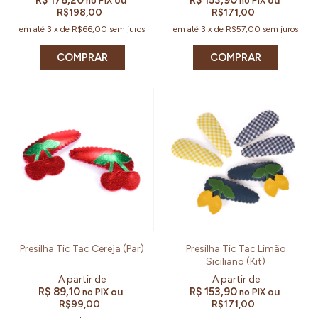
R$ 178,20
R$ 153,90
ou
ou
no PIX
no PIX
R$198,00
R$171,00
em até
3
x
de
R$66,00
sem juros
em até
3
x
de
R$57,00
sem juros
COMPRAR
COMPRAR
Presilha Tic Tac Cereja (Par)
Presilha Tic Tac Limão
Siciliano (Kit)
R$ 89,10
R$ 153,90
ou
ou
no PIX
no PIX
R$99,00
R$171,00