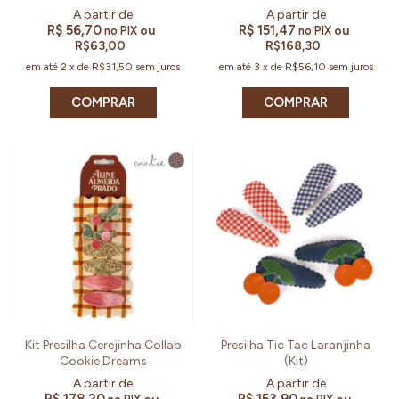
R$ 56,70
R$ 151,47
ou
ou
no PIX
no PIX
R$63,00
R$168,30
em até
2
x
de
R$31,50
sem juros
em até
3
x
de
R$56,10
sem juros
COMPRAR
Kit Presilha Cerejinha Collab
Presilha Tic Tac Laranjinha
Cookie Dreams
(Kit)