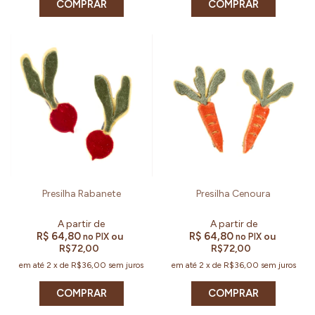
COMPRAR
COMPRAR
Presilha Rabanete
Presilha Cenoura
R$ 64,80
R$ 64,80
ou
ou
no PIX
no PIX
R$72,00
R$72,00
em até
2
x
de
R$36,00
sem juros
em até
2
x
de
R$36,00
sem juros
COMPRAR
COMPRAR