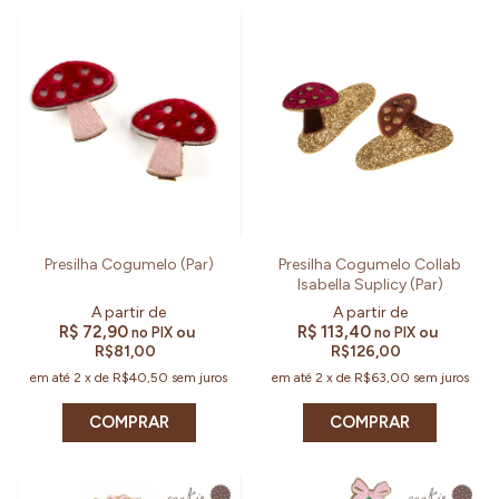
Presilha Cogumelo (Par)
Presilha Cogumelo Collab
Isabella Suplicy (Par)
R$ 72,90
R$ 113,40
ou
ou
no PIX
no PIX
R$81,00
R$126,00
em até
2
x
de
R$40,50
sem juros
em até
2
x
de
R$63,00
sem juros
COMPRAR