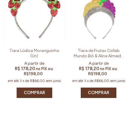
Tiara Lúdica Moranguinho
Tiara de Frutas Collab
(Un)
Mundo Bió & Aline Almeida
Prado (Un)
R$ 178,20
R$ 178,20
ou
ou
no PIX
no PIX
R$198,00
R$198,00
em até
3
x
de
R$66,00
sem juros
em até
3
x
de
R$66,00
sem juros
COMPRAR
COMPRAR