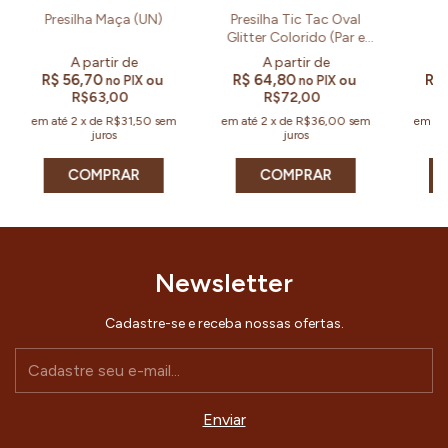
Presilha Maça (UN)
Presilha Tic Tac Oval
Pr
Glitter Colorido (Par e
Kit)
R$ 56,70
R$ 64,80
R$
ou
ou
no PIX
no PIX
R$63,00
R$72,00
em até
2
x
de
R$31,50
sem
em até
2
x
de
R$36,00
sem
em at
juros
juros
COMPRAR
Newsletter
Cadastre-se e receba nossas ofertas.