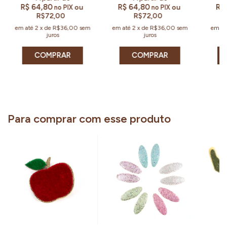
R$ 64,80
R$ 64,80
R$
ou
ou
no PIX
no PIX
R$72,00
R$72,00
em até
2
x
de
R$36,00
sem
em até
2
x
de
R$36,00
sem
em a
juros
juros
COMPRAR
COMPRAR
Para comprar com esse produto