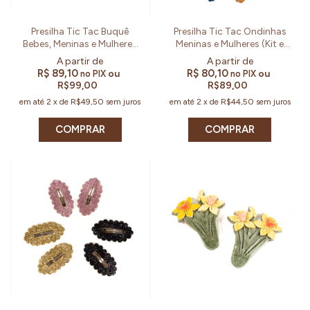
Presilha Tic Tac Buquê
Presilha Tic Tac Ondinhas
Bebes, Meninas e Mulheres
Meninas e Mulheres (Kit e
(Kit e Par)
Par)
R$ 89,10
R$ 80,10
ou
ou
no PIX
no PIX
R$99,00
R$89,00
em até
2
x
de
R$49,50
sem juros
em até
2
x
de
R$44,50
sem juros
COMPRAR
COMPRAR