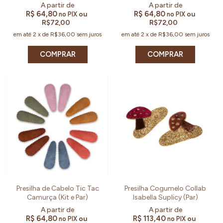
R$ 64,80
R$ 64,80
ou
ou
no PIX
no PIX
R$72,00
R$72,00
em até
2
x
de
R$36,00
sem juros
em até
2
x
de
R$36,00
sem juros
COMPRAR
COMPRAR
Presilha de Cabelo Tic Tac
Presilha Cogumelo Collab
Camurça (Kit e Par)
Isabella Suplicy (Par)
R$ 64,80
R$ 113,40
ou
ou
no PIX
no PIX