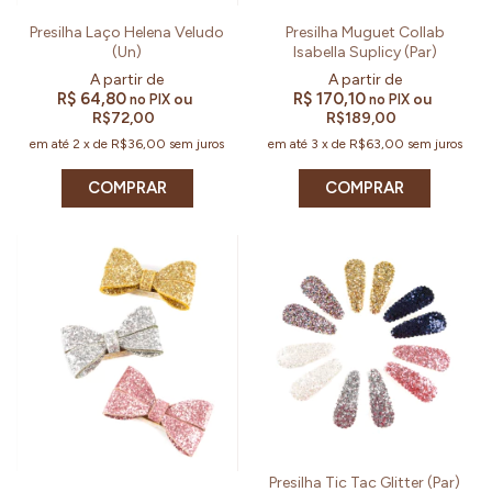
Presilha Laço Helena Veludo
Presilha Muguet Collab
(Un)
Isabella Suplicy (Par)
R$ 64,80
R$ 170,10
ou
ou
no PIX
no PIX
R$72,00
R$189,00
em até
2
x
de
R$36,00
sem juros
em até
3
x
de
R$63,00
sem juros
COMPRAR
COMPRAR
Presilha Tic Tac Glitter (Par)