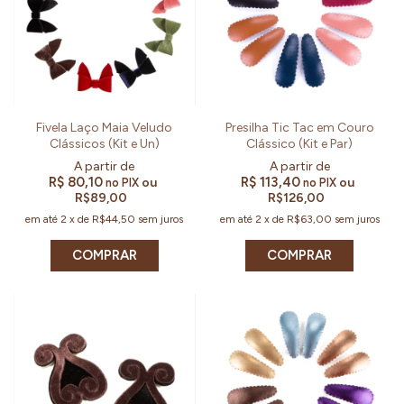
Fivela Laço Maia Veludo
Presilha Tic Tac em Couro
Clássicos (Kit e Un)
Clássico (Kit e Par)
R$ 80,10
R$ 113,40
ou
ou
no PIX
no PIX
R$89,00
R$126,00
em até
2
x
de
R$44,50
sem juros
em até
2
x
de
R$63,00
sem juros
COMPRAR
COMPRAR