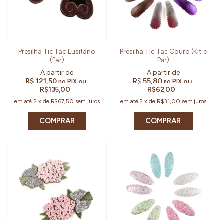
Presilha Tic Tac Lusitano
Presilha Tic Tac Couro (Kit e
(Par)
Par)
R$ 121,50
R$ 55,80
ou
ou
no PIX
no PIX
R$135,00
R$62,00
em até
2
x
de
R$67,50
sem juros
em até
2
x
de
R$31,00
sem juros
COMPRAR
COMPRAR