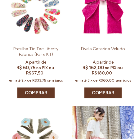
Presilha Tic Tac Liberty
Fivela Catarina Veludo
Fabrics (Par e Kit)
R$ 60,75
R$ 162,00
ou
ou
no PIX
no PIX
R$67,50
R$180,00
em até
2
x
de
R$33,75
sem juros
em até
3
x
de
R$60,00
sem juros
COMPRAR
COMPRAR