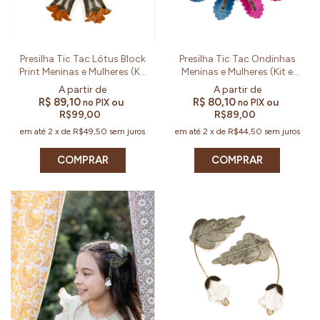
Presilha Tic Tac Lótus Block
Presilha Tic Tac Ondinhas
Print Meninas e Mulheres (Kit
Meninas e Mulheres (Kit e
e Par)
Par)
R$ 89,10
R$ 80,10
ou
ou
no PIX
no PIX
R$99,00
R$89,00
em até
2
x
de
R$49,50
sem juros
em até
2
x
de
R$44,50
sem juros
COMPRAR
COMPRAR