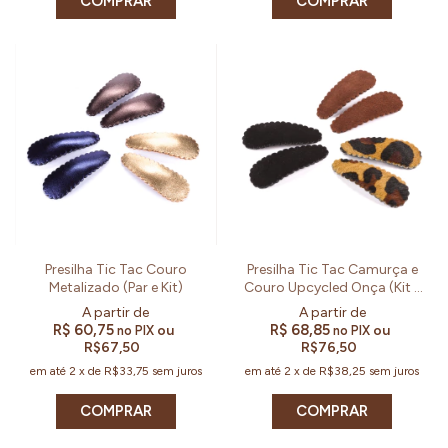
COMPRAR
COMPRAR
Presilha Tic Tac Couro
Presilha Tic Tac Camurça e
Metalizado (Par e Kit)
Couro Upcycled Onça (Kit e
Par)
R$ 60,75
R$ 68,85
ou
ou
no PIX
no PIX
R$67,50
R$76,50
em até
2
x
de
R$33,75
sem juros
em até
2
x
de
R$38,25
sem juros
COMPRAR
COMPRAR