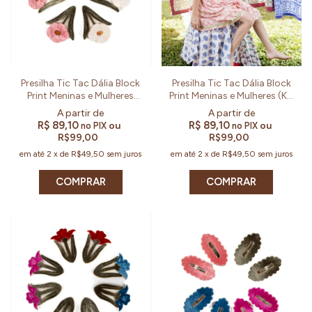
Presilha Tic Tac Dália Block
Presilha Tic Tac Dália Block
Print Meninas e Mulheres
Print Meninas e Mulheres (Kit
(Par)
e Par)
R$ 89,10
R$ 89,10
ou
ou
no PIX
no PIX
R$99,00
R$99,00
em até
2
x
de
R$49,50
sem juros
em até
2
x
de
R$49,50
sem juros
COMPRAR
COMPRAR