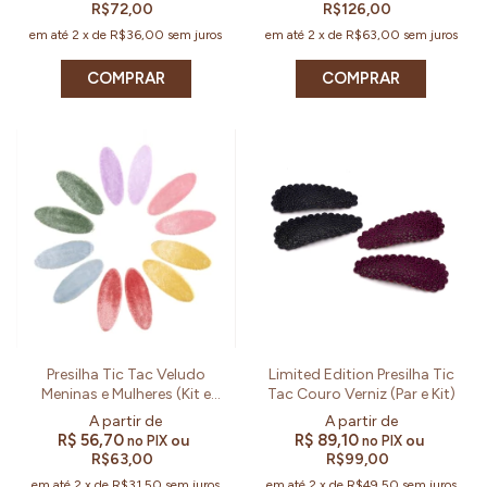
R$72,00
R$126,00
em até
2
x
de
R$36,00
sem juros
em até
2
x
de
R$63,00
sem juros
COMPRAR
Presilha Tic Tac Veludo
Limited Edition Presilha Tic
Meninas e Mulheres (Kit e
Tac Couro Verniz (Par e Kit)
Par)
R$ 56,70
R$ 89,10
ou
ou
no PIX
no PIX
R$63,00
R$99,00
em até
2
x
de
R$31,50
sem juros
em até
2
x
de
R$49,50
sem juros