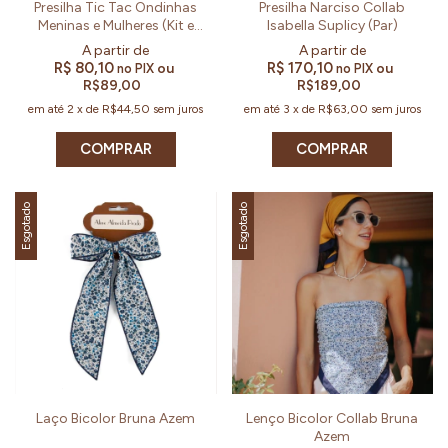
Presilha Tic Tac Ondinhas
Presilha Narciso Collab
Meninas e Mulheres (Kit e
Isabella Suplicy (Par)
Par)
R$ 80,10
R$ 170,10
ou
ou
no PIX
no PIX
R$89,00
R$189,00
em até
2
x
de
R$44,50
sem juros
em até
3
x
de
R$63,00
sem juros
COMPRAR
COMPRAR
Esgotado
Esgotado
Laço Bicolor Bruna Azem
Lenço Bicolor Collab Bruna
Azem