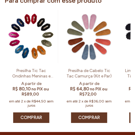
Para comprar com esse produto
Presilha Tic Tac
Presilha de Cabelo Tic
Limit
Ondinhas Meninas e
Tac Camurça (Kit e Par)
Tic
Mulheres (Kit e Par)
R$ 80,10
R$ 64,80
R$
ou
ou
no PIX
no PIX
R$89,00
R$72,00
em até
2
x
de
R$44,50
sem
em até
2
x
de
R$36,00
sem
em at
juros
juros
COMPRAR
COMPRAR