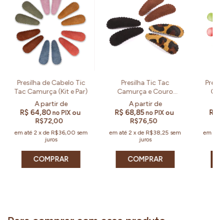
Presilha de Cabelo Tic
Presilha Tic Tac
Pres
Tac Camurça (Kit e Par)
Camurça e Couro
Col
Upcycled Onça (Kit e
Par)
R$ 64,80
R$ 68,85
R$
ou
ou
no PIX
no PIX
R$72,00
R$76,50
em até
2
x
de
R$36,00
sem
em até
2
x
de
R$38,25
sem
em at
juros
juros
COMPRAR
COMPRAR