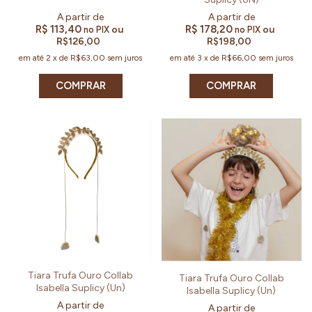
R$ 113,40
R$ 178,20
ou
ou
no PIX
no PIX
R$126,00
R$198,00
em até
2
x
de
R$63,00
sem juros
em até
3
x
de
R$66,00
sem juros
Tiara Trufa Ouro Collab
Tiara Trufa Ouro Collab
Isabella Suplicy (Un)
Isabella Suplicy (Un)