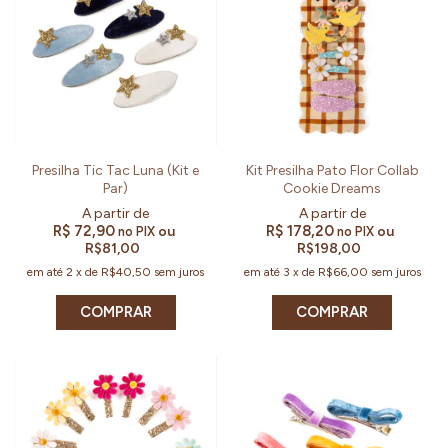
Presilha Tic Tac Luna (Kit e
Kit Presilha Pato Flor Collab
Par)
Cookie Dreams
R$ 72,90
R$ 178,20
ou
ou
no PIX
no PIX
R$81,00
R$198,00
em até
2
x
de
R$40,50
sem juros
em até
3
x
de
R$66,00
sem juros
COMPRAR
COMPRAR