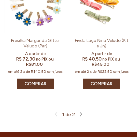
Presilha Margarida Glitter
Fivela Laço Nina Veludo (Kit
Veludo (Par)
e Un)
R$ 72,90
R$ 40,50
ou
ou
no PIX
no PIX
R$81,00
R$45,00
em até
2
x
de
R$40,50
sem juros
em até
2
x
de
R$22,50
sem juros
COMPRAR
COMPRAR
1
de
2