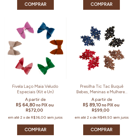
COMPRAR
COMPRAR
Fivela Laço Maia Veludo
Presilha Tic Tac Buquê
Especiais (Kit e Un)
Bebes, Meninas e Mulheres
(Kit e Par)
R$ 64,80
R$ 89,10
ou
ou
no PIX
no PIX
R$72,00
R$99,00
em até
2
x
de
R$36,00
sem juros
em até
2
x
de
R$49,50
sem juros
COMPRAR
COMPRAR