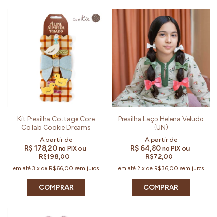
Kit Presilha Cottage Core
Presilha Laço Helena Veludo
Collab Cookie Dreams
(UN)
R$ 178,20
R$ 64,80
ou
ou
no PIX
no PIX
R$198,00
R$72,00
em até
3
x
de
R$66,00
sem juros
em até
2
x
de
R$36,00
sem juros
COMPRAR
COMPRAR