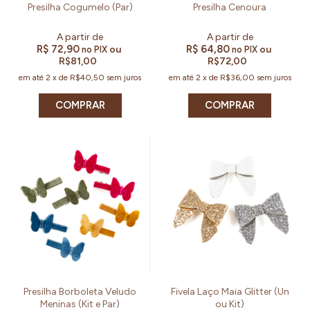
Presilha Cogumelo (Par)
Presilha Cenoura
R$ 72,90
R$ 64,80
ou
ou
no PIX
no PIX
R$81,00
R$72,00
em até
2
x
de
R$40,50
sem juros
em até
2
x
de
R$36,00
sem juros
COMPRAR
COMPRAR
Presilha Borboleta Veludo
Fivela Laço Maia Glitter (Un
Meninas (Kit e Par)
ou Kit)