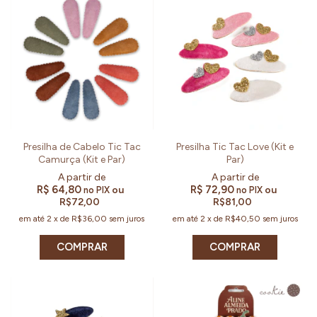
Presilha de Cabelo Tic Tac
Presilha Tic Tac Love (Kit e
Camurça (Kit e Par)
Par)
R$ 64,80
R$ 72,90
ou
ou
no PIX
no PIX
R$72,00
R$81,00
em até
2
x
de
R$36,00
sem juros
em até
2
x
de
R$40,50
sem juros
COMPRAR
COMPRAR