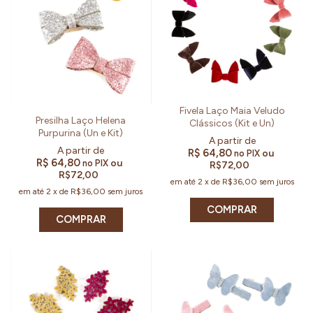
Fivela Laço Maia Veludo
Presilha Laço Helena
Clássicos (Kit e Un)
Purpurina (Un e Kit)
R$ 64,80
ou
no PIX
R$ 64,80
ou
no PIX
R$72,00
R$72,00
em até
2
x
de
R$36,00
sem juros
em até
2
x
de
R$36,00
sem juros
COMPRAR
COMPRAR