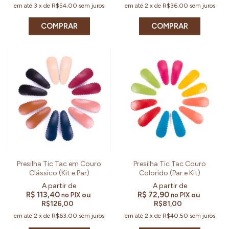
em até
3
x
de
R$54,00
sem juros
em até
2
x
de
R$36,00
sem juros
COMPRAR
COMPRAR
Presilha Tic Tac em Couro
Presilha Tic Tac Couro
Clássico (Kit e Par)
Colorido (Par e Kit)
R$ 113,40
R$ 72,90
ou
ou
no PIX
no PIX
R$126,00
R$81,00
em até
2
x
de
R$63,00
sem juros
em até
2
x
de
R$40,50
sem juros