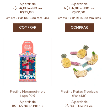
R$ 64,80
R$ 64,80
ou
ou
no PIX
no PIX
R$72,00
R$72,00
em até
2
x
de
R$36,00
sem juros
em até
2
x
de
R$36,00
sem juros
COMPRAR
COMPRAR
Presilha Moranguinho e
Presilha Frutas Tropicais
Laço (Kit)
(Par e Kit)
R$ 145,80
R$ 80,10
ou
ou
no PIX
no PIX