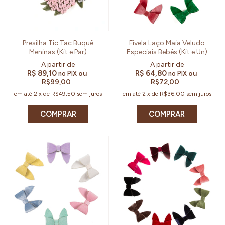
Presilha Tic Tac Buquê
Fivela Laço Maia Veludo
Meninas (Kit e Par)
Especiais Bebês (Kit e Un)
R$ 89,10
R$ 64,80
ou
ou
no PIX
no PIX
R$99,00
R$72,00
em até
2
x
de
R$49,50
sem juros
em até
2
x
de
R$36,00
sem juros
COMPRAR
COMPRAR