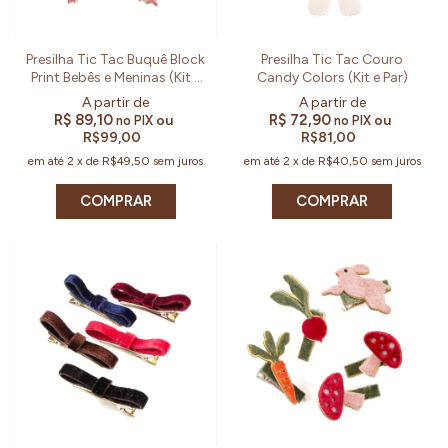
Presilha Tic Tac Buquê Block
Presilha Tic Tac Couro
Print Bebês e Meninas (Kit e
Candy Colors (Kit e Par)
Par)
R$ 89,10
R$ 72,90
ou
ou
no PIX
no PIX
R$99,00
R$81,00
em até
2
x
de
R$49,50
sem juros
em até
2
x
de
R$40,50
sem juros
COMPRAR
COMPRAR