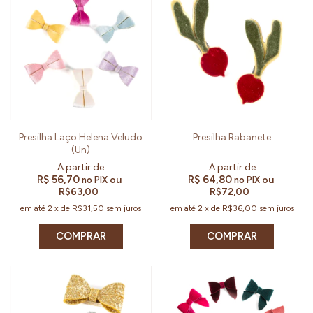
Presilha Laço Helena Veludo
Presilha Rabanete
(Un)
R$ 56,70
R$ 64,80
ou
ou
no PIX
no PIX
R$63,00
R$72,00
em até
2
x
de
R$31,50
sem juros
em até
2
x
de
R$36,00
sem juros
COMPRAR
COMPRAR