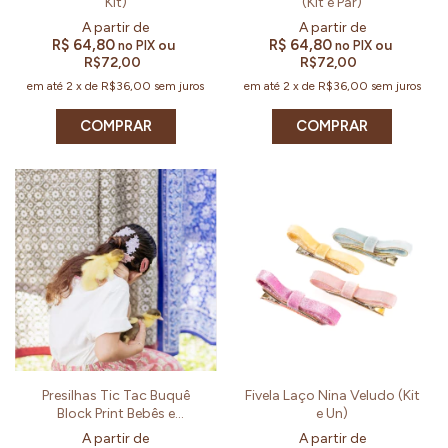
Kit)
(Kit e Par)
R$ 64,80
R$ 64,80
ou
ou
no PIX
no PIX
R$72,00
R$72,00
em até
2
x
de
R$36,00
sem juros
em até
2
x
de
R$36,00
sem juros
COMPRAR
COMPRAR
Presilhas Tic Tac Buquê
Fivela Laço Nina Veludo (Kit
Block Print Bebês e
e Un)
Meninas(Kit e Par)