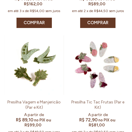
R$162,00
R$89,00
em até
3
x
de
R$54,00
sem juros
em até
2
x
de
R$44,50
sem juros
COMPRAR
COMPRAR
Presilha Vagem e Manjericão
Presilha Tic Tac Frutas (Par e
(Par e Kit)
Kit)
R$ 89,10
R$ 72,90
ou
ou
no PIX
no PIX
R$99,00
R$81,00
em até
2
x
de
R$49,50
sem juros
em até
2
x
de
R$40,50
sem juros