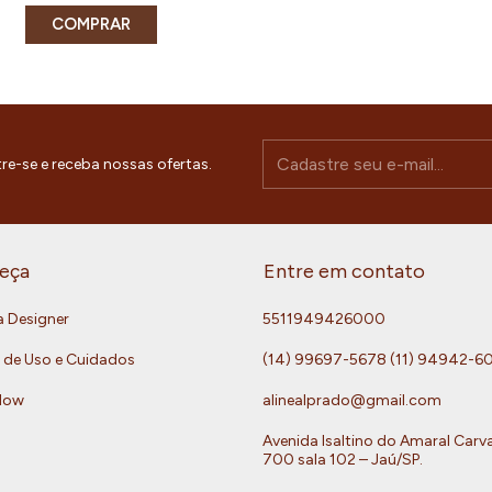
COMPRAR
re-se e receba nossas ofertas.
eça
Entre em contato
a Designer
5511949426000
 de Uso e Cuidados
(14) 99697-5678 (11) 94942-6
Now
alinealprado@gmail.com
Avenida Isaltino do Amaral Carv
700 sala 102 – Jaú/SP.