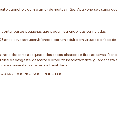
uito capricho e com o amor de muitas mães. Apaixone‐se e saiba q
 conter partes pequenas que podem ser engolidas ou inaladas;
03 anos deve sersupervisionado por um adulto em virtude do risco d
alizar o descarte adequado dos sacos plasticos e fitas adesivas, fech
sinal de desgaste, descarte o produto imediatamente. guardar esta
poderá apresentar variação de tonalidade.
DEQUADO DOS NOSSOS PRODUTOS.