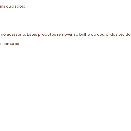
guns cuidados:
o no acessório. Estes produtos removem o brilho do couro, dos tecid
eto camurça.