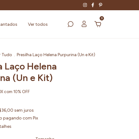
0
cantados
Ver todos
r Tudo
.
Presilha Laço Helena Purpurina (Un e Kit)
ha Laço Helena
na (Un e Kit)
IX com 10% OFF
$36,00
sem juros
o
pagando com Pix
talhes