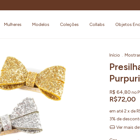
Mulheres
Modelos
Coleções
Collabs
Objetos En
Início
.
Mostra
Presil
Purpuri
R$ 64,80
no P
R$72,00
em até
2
x de
R
3% de descont
Ver mais de