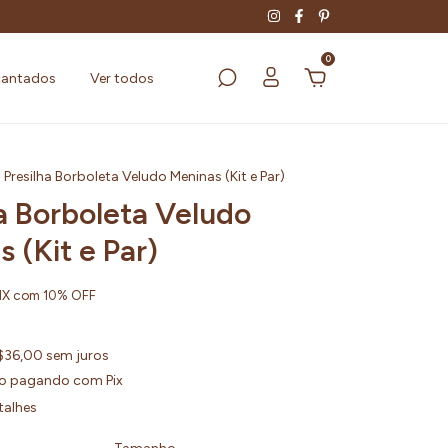
0
cantados
Ver todos
Presilha Borboleta Veludo Meninas (Kit e Par)
a Borboleta Veludo
 (Kit e Par)
IX com 10% OFF
$36,00
sem juros
o
pagando com Pix
talhes