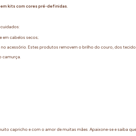
s em kits com cores pré-definidas.
s cuidados:
te em cabelos secos;
o no acessório. Estes produtos removem o brilho do couro, dos tecid
eto camurça.
uito capricho e com o amor de muitas mães. Apaixone‐se e saiba q