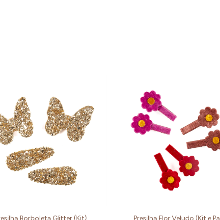
resilha Borboleta Glitter (Kit)
Presilha Flor Veludo (Kit e Pa