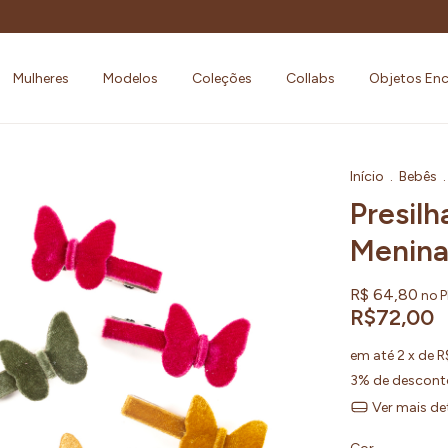
Mulheres
Modelos
Coleções
Collabs
Objetos En
Início
.
Bebês
.
Presilh
Meninas
R$ 64,80
no P
R$72,00
em até
2
x de
R
3% de descont
Ver mais de