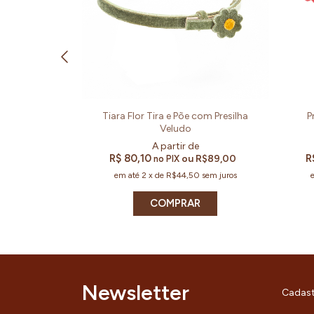
urpurina (Par e
Tiara Flor Tira e Põe com Presilha
P
Veludo
R$ 80,10
R
R$207,00
ou
R$89,00
no PIX
0
sem juros
em até
2
x
de
R$44,50
sem juros
R
COMPRAR
Newsletter
Cadast