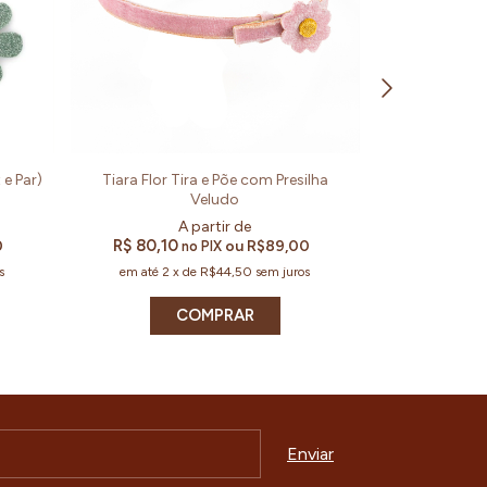
 e Par)
Tiara Flor Tira e Põe com Presilha
Presilha de ca
Veludo
R$ 80,10
R$ 186,30
0
ou
R$89,00
no PIX
s
em até
2
x
de
R$44,50
sem juros
em até
3
COMPRAR