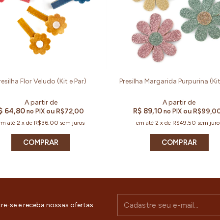
resilha Flor Veludo (Kit e Par)
Presilha Margarida Purpurina (Kit
$ 64,80
R$ 89,10
ou
R$72,00
ou
R$99,0
no PIX
no PIX
em até
2
x
de
R$36,00
sem juros
em até
2
x
de
R$49,50
sem juro
COMPRAR
COMPRAR
re-se e receba nossas ofertas.