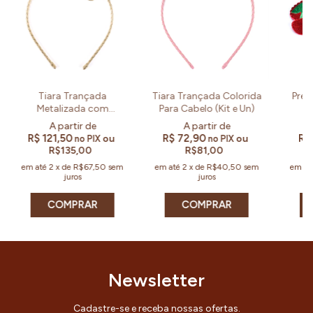
Tiara Trançada
Tiara Trançada Colorida
Pres
Metalizada com
Para Cabelo (Kit e Un)
Borboleta 3 em 1 (Un)
R$ 121,50
R$ 72,90
R$
ou
ou
no PIX
no PIX
R$135,00
R$81,00
em até
2
x
de
R$67,50
sem
em até
2
x
de
R$40,50
sem
em at
juros
juros
COMPRAR
Newsletter
Cadastre-se e receba nossas ofertas.