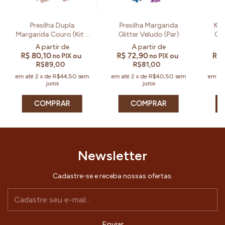
Presilha Dupla
Presilha Margarida
Kit
Margarida Couro (Kit e
Glitter Veludo (Par)
Cor
Par)
R$ 80,10
R$ 72,90
R$ 
ou
ou
no PIX
no PIX
R$89,00
R$81,00
em até
2
x
de
R$44,50
sem
em até
2
x
de
R$40,50
sem
em at
juros
juros
COMPRAR
COMPRAR
Newsletter
Cadastre-se e receba nossas ofertas.