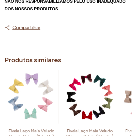
NÃO NOS RESPONSABILIZAMOS PELO USO INADEQUADO 
DOS NOSSOS PRODUTOS.
Compartilhar
Produtos similares
Fivela Laço Maia Veludo
Fivela Laço Maia Veludo
Fivel