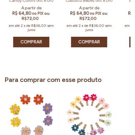
Candy Colors (Kit e Un)
Clássico Bebês (Kit e Un)
Esp
R$ 64,80
R$ 64,80
R$
ou
ou
no PIX
no PIX
R$72,00
R$72,00
em até
2
x
de
R$36,00
sem
em até
2
x
de
R$36,00
sem
em at
juros
juros
COMPRAR
COMPRAR
Para comprar com esse produto