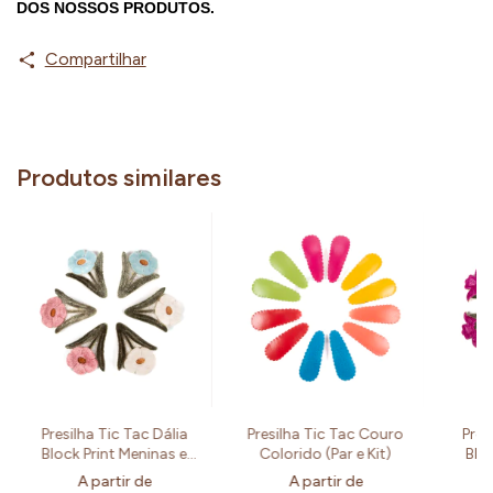
DOS NOSSOS PRODUTOS.
Compartilhar
Produtos similares
Presilha Tic Tac Dália
Presilha Tic Tac Couro
Pres
Block Print Meninas e
Colorido (Par e Kit)
Bloc
Mulheres (Par)
Mul