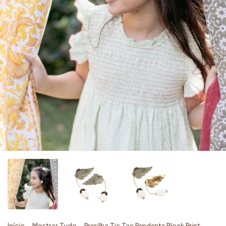
Início
.
Mostrar Tudo
.
Presilha Tic Tac Pendente Block Print