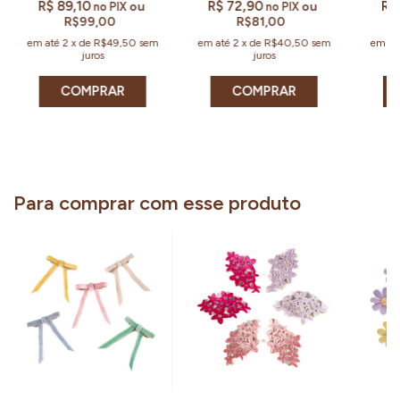
R$ 89,10
R$ 72,90
R$
ou
ou
no PIX
no PIX
R$99,00
R$81,00
em até
2
x
de
R$49,50
sem
em até
2
x
de
R$40,50
sem
em at
juros
juros
COMPRAR
COMPRAR
Para comprar com esse produto