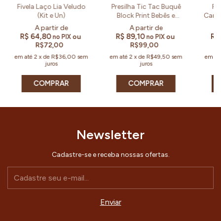
Fivela Laço Lia Veludo
Presilha Tic Tac Buquê
Pr
(Kit e Un)
Block Print Bebês e
Candy
Meninas (Kit e Par)
R$ 64,80
R$ 89,10
R$
ou
ou
no PIX
no PIX
R$72,00
R$99,00
em até
2
x
de
R$36,00
sem
em até
2
x
de
R$49,50
sem
em at
juros
juros
COMPRAR
COMPRAR
Newsletter
Cadastre-se e receba nossas ofertas.