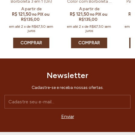
Color com Borboleta 3
Borboleta 3 em 1 (Un)
Para
em 1 (Un)
R$ 121,50
R$ 121,50
R$
ou
ou
no PIX
no PIX
R$135,00
R$135,00
em até
2
x
de
R$67,50
sem
em até
2
x
de
R$67,50
sem
em at
juros
juros
COMPRAR
COMPRAR
Newsletter
Cadastre-se e receba nossas ofertas.