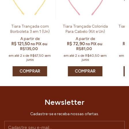
Tiara Trançada com
Tiara Trançada Colorida
Tiara
Borboleta 3 em 1 (Un)
Para Cabelo (Kit e Un)
R$ 121,50
R$ 72,90
R$
ou
ou
no PIX
no PIX
R$135,00
R$81,00
em até
2
x
de
R$67,50
sem
em até
2
x
de
R$40,50
sem
em at
juros
juros
COMPRAR
COMPRAR
Newsletter
Cadastre-se e receba nossas ofertas.