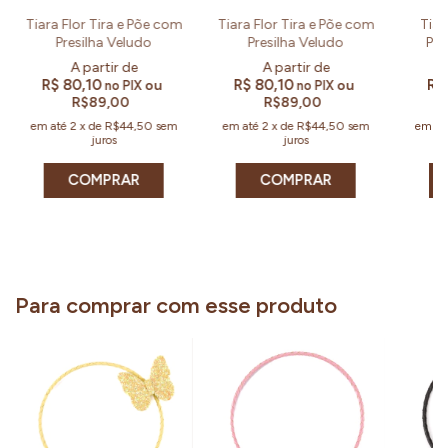
Tiara Flor Tira e Põe com
Tiara Flor Tira e Põe com
Tiar
Presilha Veludo
Presilha Veludo
Põe
R$ 80,10
R$ 80,10
R$
ou
ou
no PIX
no PIX
R$89,00
R$89,00
em até
2
x
de
R$44,50
sem
em até
2
x
de
R$44,50
sem
em at
juros
juros
COMPRAR
COMPRAR
Para comprar com esse produto