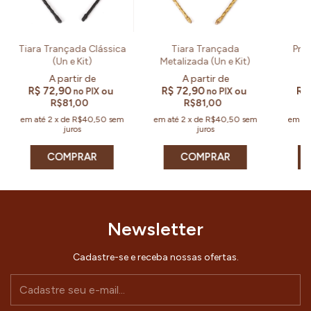
Tiara Trançada Clássica
Tiara Trançada
Pre
(Un e Kit)
Metalizada (Un e Kit)
R$ 72,90
R$ 72,90
R$
ou
ou
no PIX
no PIX
R$81,00
R$81,00
em até
2
x
de
R$40,50
sem
em até
2
x
de
R$40,50
sem
em at
juros
juros
COMPRAR
COMPRAR
Newsletter
Cadastre-se e receba nossas ofertas.