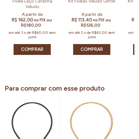
Fivela Laço Catarina
Kit Fivelas Veludo Glitter
Kit Fi
Veludo
R$ 162,00
R$ 113,40
R$ 
ou
ou
no PIX
no PIX
R$180,00
R$126,00
em até
3
x
de
R$60,00
sem
em até
2
x
de
R$63,00
sem
em at
juros
juros
COMPRAR
COMPRAR
Para comprar com esse produto