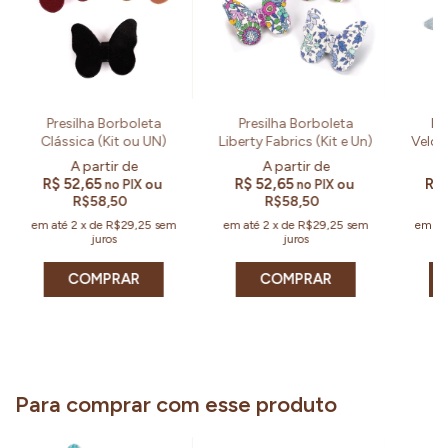
Presilha Borboleta
Presilha Borboleta
Pr
Clássica (Kit ou UN)
Liberty Fabrics (Kit e Un)
Velcr
R$ 52,65
R$ 52,65
R$
ou
ou
no PIX
no PIX
R$58,50
R$58,50
em até
2
x
de
R$29,25
sem
em até
2
x
de
R$29,25
sem
em at
juros
juros
COMPRAR
COMPRAR
Para comprar com esse produto