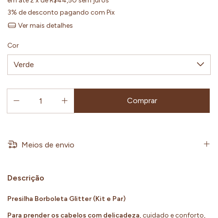
em até
2
x de
R$44,50
sem juros
3% de desconto
pagando com Pix
Ver mais detalhes
Cor
Meios de envio
Descrição
Presilha Borboleta Glitter (Kit e Par)
Para prender os cabelos com delicadeza
, cuidado e conforto,