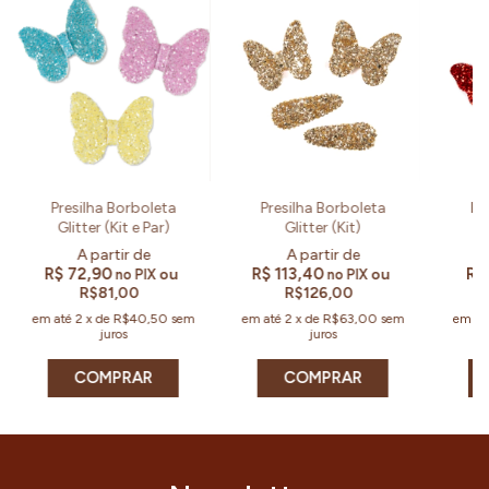
Presilha Borboleta
Presilha Borboleta
Pr
Glitter (Kit e Par)
Glitter (Kit)
R$ 72,90
R$ 113,40
R$
ou
ou
no PIX
no PIX
R$81,00
R$126,00
em até
2
x
de
R$40,50
sem
em até
2
x
de
R$63,00
sem
em at
juros
juros
COMPRAR
COMPRAR