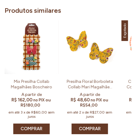
Produtos similares
Esgotado
Mix Presilha Collab
Presilha Floral Borboleta
Col
Magalhães Boscheiro
Collab Mari Magalhães
Coll
Boscheiro
R$ 162,00
R$ 48,60
R$ 
ou
ou
no PIX
no PIX
R$180,00
R$54,00
em até
3
x
de
R$60,00
sem
em até
2
x
de
R$27,00
sem
em a
juros
juros
COMPRAR
COMPRAR