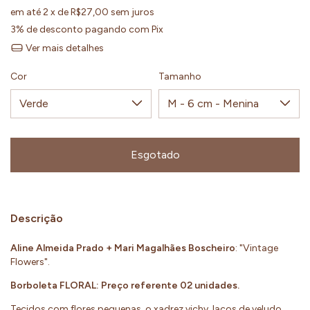
em até
2
x de
R$27,00
sem juros
3% de desconto
pagando com Pix
Ver mais detalhes
Cor
Tamanho
Descrição
Aline Almeida Prado + Mari Magalhães Boscheiro
: "Vintage
Flowers".
Borboleta FLORAL: Preço referente 02 unidades.
Tecidos com flores pequenas, o xadrez vichy, laços de veludo,