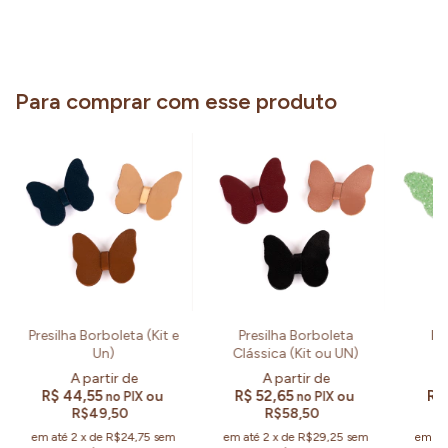
Para comprar com esse produto
Presilha Borboleta (Kit e
Presilha Borboleta
Pr
Un)
Clássica (Kit ou UN)
Gl
R$ 44,55
R$ 52,65
R$
ou
ou
no PIX
no PIX
R$49,50
R$58,50
em até
2
x
de
R$24,75
sem
em até
2
x
de
R$29,25
sem
em at