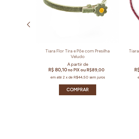
y Color com
Tiara Flor Tira e Põe com Presilha
Tiar
1 (Un)
Veludo
R$ 80,10
R$
R$135,00
ou
R$89,00
no PIX
0
sem juros
em até
2
x
de
R$44,50
sem juros
R
COMPRAR