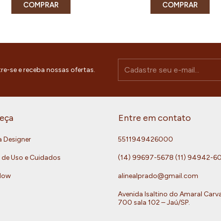
COMPRAR
COMPRAR
re-se e receba nossas ofertas.
eça
Entre em contato
a Designer
5511949426000
 de Uso e Cuidados
(14) 99697-5678 (11) 94942-6
Now
alinealprado@gmail.com
Avenida Isaltino do Amaral Carv
700 sala 102 – Jaú/SP.