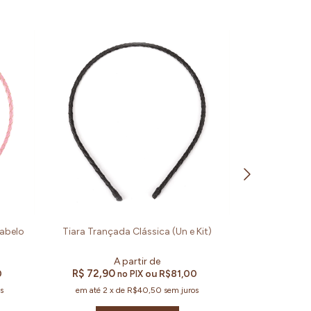
Cabelo
Tiara Trançada Clássica (Un e Kit)
Tiara Sunsh
Aline A
R$ 72,90
R$ 153,90
0
ou
R$81,00
no PIX
s
em até
2
x
de
R$40,50
sem juros
em até
3