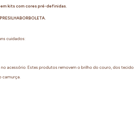
s em kits com cores pré-definidas.
 PRESILHABORBOLETA.
guns cuidados:
o no acessório. Estes produtos removem o brilho do couro, dos tecid
eto camurça.