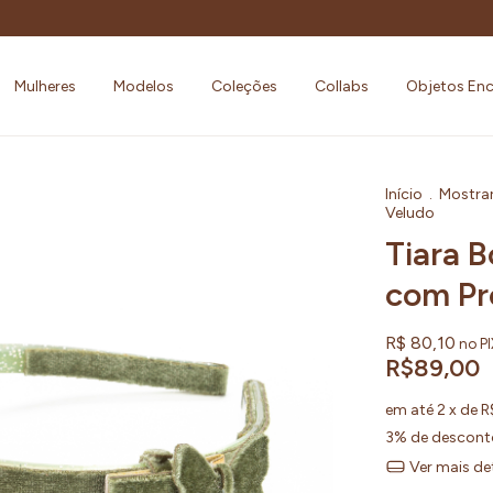
Mulheres
Modelos
Coleções
Collabs
Objetos En
Início
.
Mostra
Veludo
Tiara B
com Pr
R$ 80,10
no P
R$89,00
em até
2
x de
R
3% de descont
Ver mais de