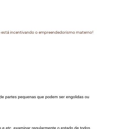
ue está incentivando o empreendedorismo materno!
 de partes pequenas que podem ser engolidas ou 
s e etc. examinar regularmente o estado de todos 