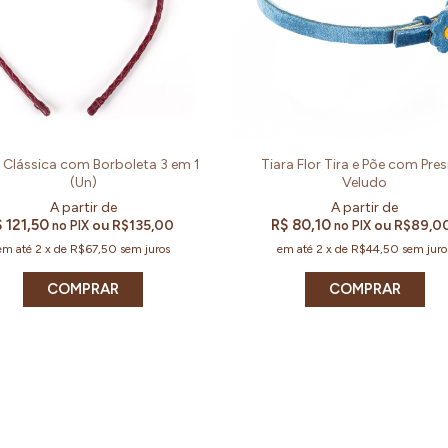
a Clássica com Borboleta 3 em 1
Tiara Flor Tira e Põe com Pres
(Un)
Veludo
 121,50
R$ 80,10
ou
R$135,00
ou
R$89,0
no PIX
no PIX
em até
2
x
de
R$67,50
sem juros
em até
2
x
de
R$44,50
sem juro
COMPRAR
COMPRAR