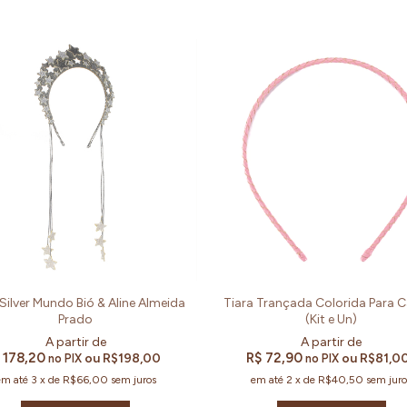
 Silver Mundo Bió & Aline Almeida
Tiara Trançada Colorida Para 
Prado
(Kit e Un)
 178,20
R$ 72,90
ou
R$198,00
ou
R$81,0
no PIX
no PIX
em até
3
x
de
R$66,00
sem juros
em até
2
x
de
R$40,50
sem juro