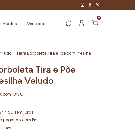
0
cantados
Ver todos
r Tudo
.
Tiara Borboleta Tira e Põe com Presilha
orboleta Tira e Põe
esilha Veludo
IX com 10% OFF
$44,50
sem juros
o
pagando com Pix
talhes