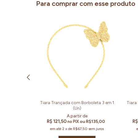
Para comprar com esse produto
alizada com
Tiara Trançada com Borboleta 3 em 1
Tiara
1 (Un)
(Un)
R$ 121,50
R$
R$135,00
ou
R$135,00
no PIX
0
sem juros
em até
2
x
de
R$67,50
sem juros