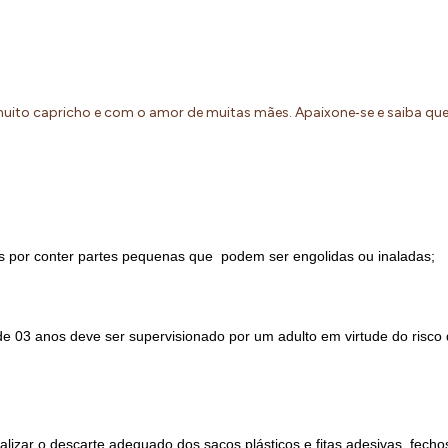
uito capricho e com o amor de muitas mães. Apaixone‐se e saiba q
por conter partes pequenas que  podem ser engolidas ou inaladas;
de 03 anos deve ser supervisionado por um adulto em virtude do risco
alizar o descarte adequado dos sacos plásticos e fitas adesivas, fecho