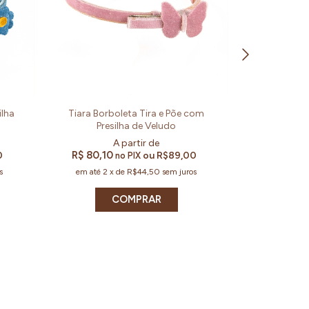
Tiara Tran
ilha
Tiara Borboleta Tira e Põe com
Borbo
Presilha de Veludo
R$ 121,50
R$ 80,10
0
ou
R$89,00
no PIX
em até
2
s
em até
2
x
de
R$44,50
sem juros
COMPRAR