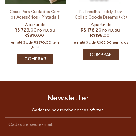
Caixa Para Cuidados Com
Kit Presilha Teddy Bear
os Acessórios - Pintada à
Collab Cookie Dreams (kit)
Mão Por Aninha (Un)
R$ 729,00
R$ 178,20
ou
ou
no PIX
no PIX
R$810,00
R$198,00
em até
3
x
de
R$270,00
sem
em até
3
x
de
R$66,00
sem juros
juros
COMPRAR
COMPRAR
Newsletter
Cadastre-se e receba nossas ofertas.