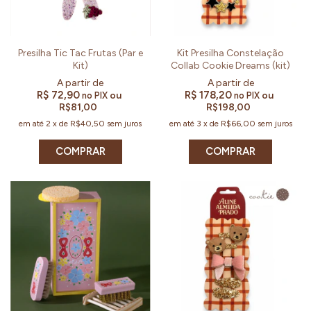
Presilha Tic Tac Frutas (Par e
Kit Presilha Constelação
Kit)
Collab Cookie Dreams (kit)
R$ 72,90
R$ 178,20
ou
ou
no PIX
no PIX
R$81,00
R$198,00
em até
2
x
de
R$40,50
sem juros
em até
3
x
de
R$66,00
sem juros
COMPRAR
COMPRAR