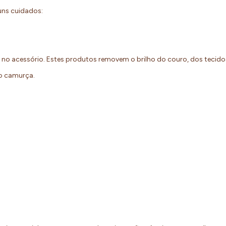
guns cuidados:
o no acessório. Estes produtos removem o brilho do couro, dos tecid
eto camurça.