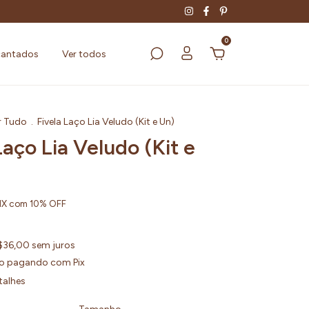
0
cantados
Ver todos
r Tudo
.
Fivela Laço Lia Veludo (Kit e Un)
Laço Lia Veludo (Kit e
IX com 10% OFF
$36,00
sem juros
o
pagando com Pix
talhes