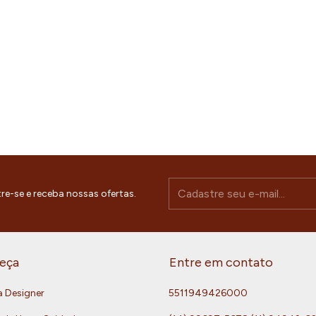
re-se e receba nossas ofertas.
eça
Entre em contato
a Designer
5511949426000