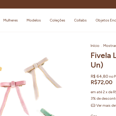
Mulheres
Modelos
Coleções
Collabs
Objetos En
Início
.
Mostra
Fivela 
Un)
R$ 64,80
no P
R$72,00
em até
2
x de
R
3% de descont
Ver mais de