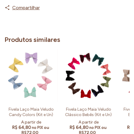
Compartilhar
Produtos similares
Fivela Laço Maia Veludo
Fivela Laço Maia Veludo
Fivel
Candy Colors (Kit e Un)
Clássico Bebês (Kit e Un)
Esp
R$ 64,80
R$ 64,80
R$
ou
ou
no PIX
no PIX
R$72,00
R$72,00