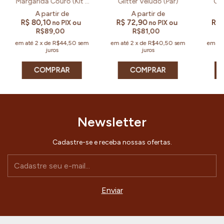
Margarida Couro (Kit e
Glitter Veludo (Par)
Cor
Par)
R$ 80,10
R$ 72,90
R$ 
ou
ou
no PIX
no PIX
R$89,00
R$81,00
em até
2
x
de
R$44,50
sem
em até
2
x
de
R$40,50
sem
em at
juros
juros
COMPRAR
COMPRAR
Newsletter
Cadastre-se e receba nossas ofertas.