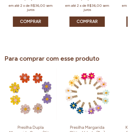
em até
2
x
de
R$36,00
sem
em até
2
x
de
R$36,00
sem
em at
juros
juros
COMPRAR
COMPRAR
Para comprar com esse produto
Presilha Dupla
Presilha Margarida
Kit