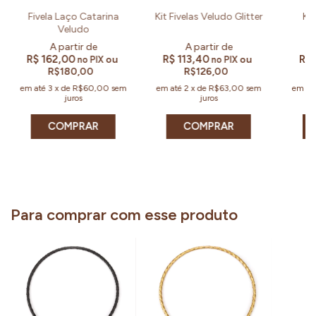
Fivela Laço Catarina
Kit Fivelas Veludo Glitter
Kit
Veludo
R$ 162,00
R$ 113,40
R$ 
ou
ou
no PIX
no PIX
R$180,00
R$126,00
em até
3
x
de
R$60,00
sem
em até
2
x
de
R$63,00
sem
em at
juros
juros
COMPRAR
COMPRAR
Para comprar com esse produto