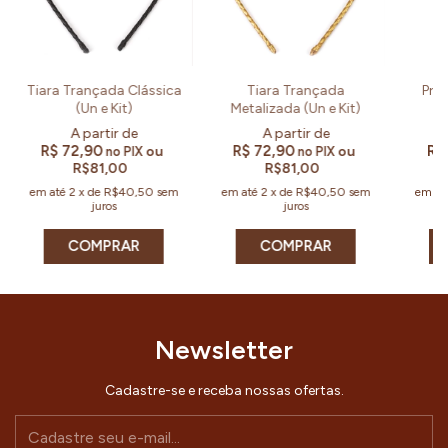
Tiara Trançada Clássica
Tiara Trançada
Pre
(Un e Kit)
Metalizada (Un e Kit)
R$ 72,90
R$ 72,90
R$
ou
ou
no PIX
no PIX
R$81,00
R$81,00
em até
2
x
de
R$40,50
sem
em até
2
x
de
R$40,50
sem
em at
juros
juros
COMPRAR
COMPRAR
Newsletter
Cadastre-se e receba nossas ofertas.