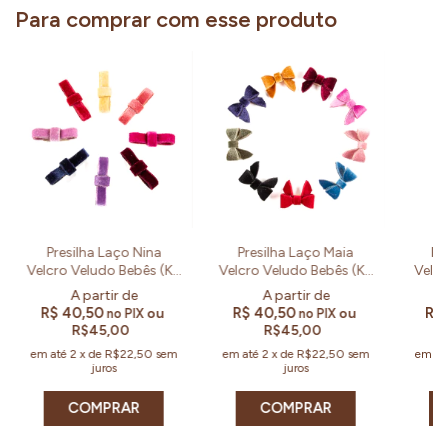
Para comprar com esse produto
Presilha Laço Nina
Presilha Laço Maia
Pr
Velcro Veludo Bebês (Kit
Velcro Veludo Bebês (Kit
Velcr
e Un)
e Un)
R$ 40,50
R$ 40,50
R$
ou
ou
no PIX
no PIX
R$45,00
R$45,00
em até
2
x
de
R$22,50
sem
em até
2
x
de
R$22,50
sem
em at
juros
juros
COMPRAR
COMPRAR