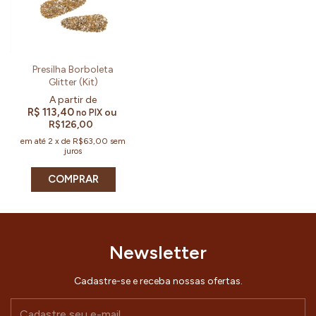
Presilha Borboleta
Glitter (Kit)
R$ 113,40
ou
no PIX
R$126,00
em até
2
x
de
R$63,00
sem
juros
COMPRAR
Newsletter
Cadastre-se e receba nossas ofertas.