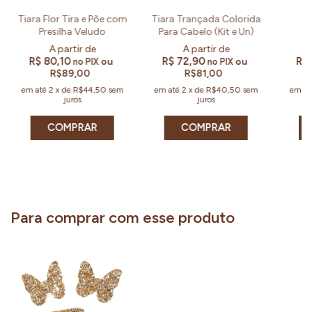
Tiara Flor Tira e Põe com
Tiara Trançada Colorida
T
Presilha Veludo
Para Cabelo (Kit e Un)
M
Borb
R$ 80,10
R$ 72,90
R$ 
ou
ou
no PIX
no PIX
R$89,00
R$81,00
em até
2
x
de
R$44,50
sem
em até
2
x
de
R$40,50
sem
em a
juros
juros
COMPRAR
COMPRAR
Para comprar com esse produto