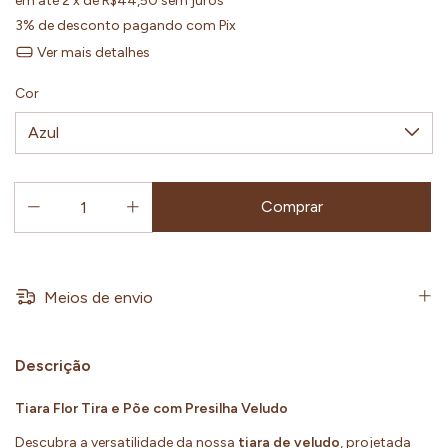
em até
2
x de
R$44,50
sem juros
3% de desconto
pagando com Pix
Ver mais detalhes
Cor
Meios de envio
Descrição
Tiara Flor Tira e Põe com Presilha Veludo
Descubra a versatilidade da nossa
tiara de veludo
, projetada