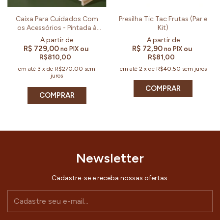
Caixa Para Cuidados Com
Presilha Tic Tac Frutas (Par e
os Acessórios - Pintada à
Kit)
Mão Por Aninha (Un)
R$ 729,00
R$ 72,90
ou
ou
no PIX
no PIX
R$810,00
R$81,00
em até
3
x
de
R$270,00
sem
em até
2
x
de
R$40,50
sem juros
juros
COMPRAR
COMPRAR
Newsletter
Cadastre-se e receba nossas ofertas.