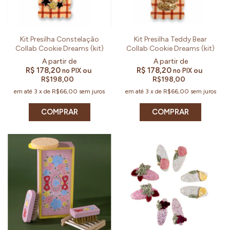
Kit Presilha Constelação
Kit Presilha Teddy Bear
Collab Cookie Dreams (kit)
Collab Cookie Dreams (kit)
R$ 178,20
R$ 178,20
ou
ou
no PIX
no PIX
R$198,00
R$198,00
em até
3
x
de
R$66,00
sem juros
em até
3
x
de
R$66,00
sem juros
COMPRAR
COMPRAR