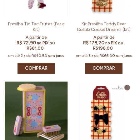
Presilha Tic Tac Frutas (Par e
Kit Presilha Teddy Bear
Kit)
Collab Cookie Dreams (kit)
R$ 72,90
R$ 178,20
ou
ou
no PIX
no PIX
R$81,00
R$198,00
em até
2
x
de
R$40,50
sem juros
em até
3
x
de
R$66,00
sem juros
COMPRAR
COMPRAR