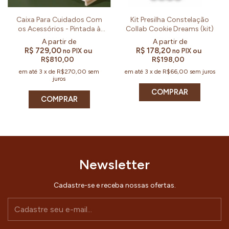
Caixa Para Cuidados Com
Kit Presilha Constelação
os Acessórios - Pintada à
Collab Cookie Dreams (kit)
Mão Por Aninha (Un)
R$ 729,00
R$ 178,20
ou
ou
no PIX
no PIX
R$810,00
R$198,00
em até
3
x
de
R$270,00
sem
em até
3
x
de
R$66,00
sem juros
juros
COMPRAR
COMPRAR
Newsletter
Cadastre-se e receba nossas ofertas.