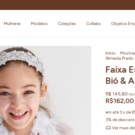
Mulheres
Modelos
Coleções
Collabs
Objetos En
Início
.
Mostra
Almeida Prado
Faixa 
Bió & A
R$ 145,80
no 
R$162,00
em até
3
x de
R
3% de descont
Ver mais de