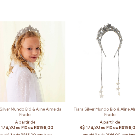
 Silver Mundo Bió & Aline Almeida
Tiara Silver Mundo Bió & Aline A
Prado
Prado
 178,20
R$ 178,20
ou
R$198,00
ou
R$198,
no PIX
no PIX
em até
3
x
de
R$66,00
sem juros
em até
3
x
de
R$66,00
sem juro