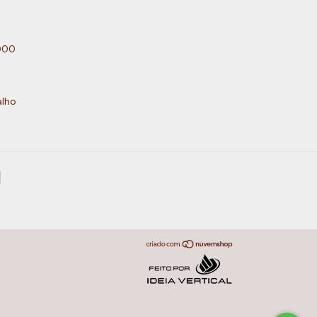
000
alho