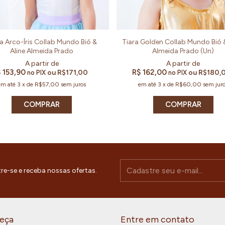
a Arco-Íris Collab Mundo Bió &
Tiara Golden Collab Mundo Bió &
Aline Almeida Prado
Almeida Prado (Un)
 153,90
R$ 162,00
ou
R$171,00
ou
R$180,
no PIX
no PIX
em até
3
x
de
R$57,00
sem juros
em até
3
x
de
R$60,00
sem jur
COMPRAR
re-se e receba nossas ofertas.
eça
Entre em contato