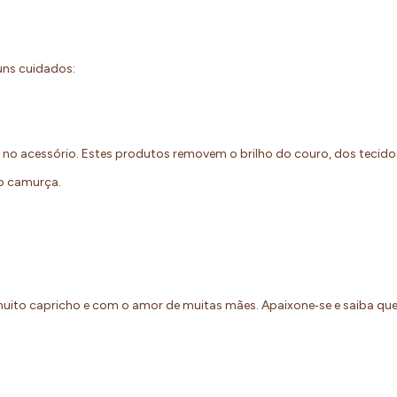
guns cuidados:
o no acessório. Estes produtos removem o brilho do couro, dos tecid
eto camurça.
uito capricho e com o amor de muitas mães. Apaixone‐se e saiba q