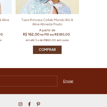
 Aline
Tiara Princesa Collab Mundo Bió &
Aline Almeida Prado
R$ 162,00
00
ou
R$180,00
no PIX
os
em até
3
x
de
R$60,00
sem juros
COMPRAR