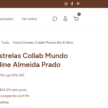
0
cantados
Ver todos
r Tudo
.
Faixa Estrelas Collab Mundo Bió & Aline
Estrelas Collab Mundo
line Almeida Prado
PIX com 10% OFF
$54,00
sem juros
o
pagando com Pix
talhes