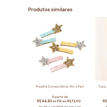
Produtos similares
Presilha Estrela Glitter (Kit e Par)
Tiara
R$ 64,80
R$
ou
R$72,00
no PIX
em até
2
x
de
R$36,00
sem juros