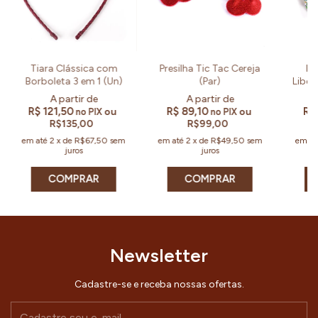
Tiara Clássica com
Presilha Tic Tac Cereja
Pr
Borboleta 3 em 1 (Un)
(Par)
Libert
R$ 121,50
R$ 89,10
R$
ou
ou
no PIX
no PIX
R$135,00
R$99,00
em até
2
x
de
R$67,50
sem
em até
2
x
de
R$49,50
sem
em a
juros
juros
COMPRAR
COMPRAR
Newsletter
Cadastre-se e receba nossas ofertas.