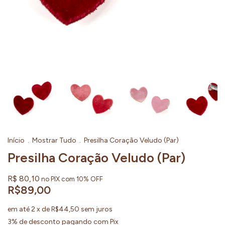
Início
.
Mostrar Tudo
.
Presilha Coração Veludo (Par)
Presilha Coração Veludo (Par)
R$ 80,10
no PIX com 10% OFF
R$89,00
em até
2
x de
R$44,50
sem juros
3% de desconto
pagando com Pix