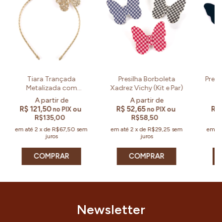
Tiara Trançada
Presilha Borboleta
Presi
Metalizada com
Xadrez Vichy (Kit e Par)
Borboleta 3 em 1 (Un)
R$ 121,50
R$ 52,65
R$
ou
ou
no PIX
no PIX
R$135,00
R$58,50
em até
2
x
de
R$67,50
sem
em até
2
x
de
R$29,25
sem
em a
juros
juros
COMPRAR
Newsletter