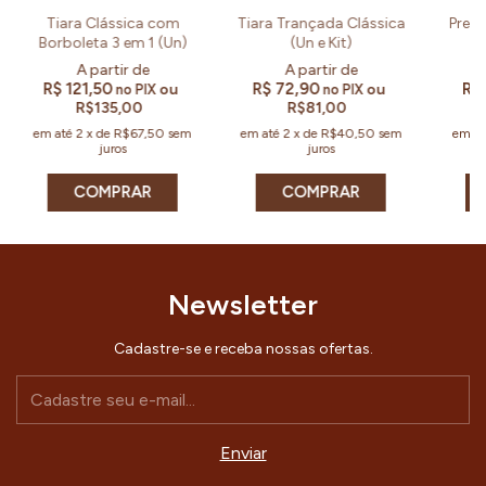
Tiara Clássica com
Tiara Trançada Clássica
Presi
Borboleta 3 em 1 (Un)
(Un e Kit)
R$ 121,50
R$ 72,90
R$
ou
ou
no PIX
no PIX
R$135,00
R$81,00
em até
2
x
de
R$67,50
sem
em até
2
x
de
R$40,50
sem
em a
juros
juros
COMPRAR
COMPRAR
Newsletter
Cadastre-se e receba nossas ofertas.