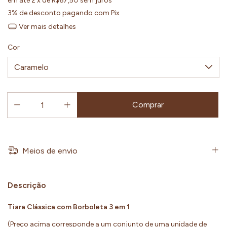
em até
2
x de
R$67,50
sem juros
3% de desconto
pagando com Pix
Ver mais detalhes
Cor
Meios de envio
Descrição
Tiara Clássica com Borboleta 3 em 1
(Preço acima corresponde a um conjunto de uma unidade de