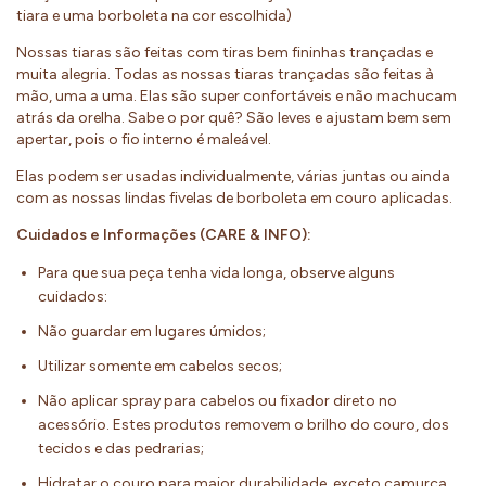
tiara e uma borboleta na cor escolhida)
Nossas tiaras são feitas com tiras bem fininhas trançadas e
muita alegria. Todas as nossas tiaras trançadas são feitas à
mão, uma a uma. Elas são super confortáveis e não machucam
atrás da orelha. Sabe o por quê? São leves e ajustam bem sem
apertar, pois o fio interno é maleável.
Elas podem ser usadas individualmente, várias juntas ou ainda
com as nossas lindas fivelas de borboleta em couro aplicadas.
Cuidados e Informações (CARE & INFO):
Para que sua peça tenha vida longa, observe alguns
cuidados:
Não guardar em lugares úmidos;
Utilizar somente em cabelos secos;
Não aplicar spray para cabelos ou fixador direto no
acessório. Estes produtos removem o brilho do couro, dos
tecidos e das pedrarias;
Hidratar o couro para maior durabilidade, exceto camurça.