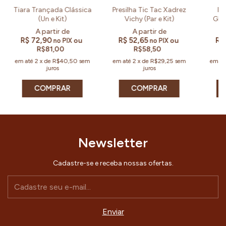
Tiara Trançada Clássica
Presilha Tic Tac Xadrez
Pr
(Un e Kit)
Vichy (Par e Kit)
Glit
R$ 72,90
R$ 52,65
R$
ou
ou
no PIX
no PIX
R$81,00
R$58,50
em até
2
x
de
R$40,50
sem
em até
2
x
de
R$29,25
sem
em a
juros
juros
COMPRAR
COMPRAR
Newsletter
Cadastre-se e receba nossas ofertas.