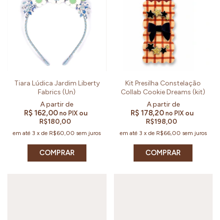
Tiara Lúdica Jardim Liberty
Kit Presilha Constelação
Fabrics (Un)
Collab Cookie Dreams (kit)
R$ 162,00
R$ 178,20
ou
ou
no PIX
no PIX
R$180,00
R$198,00
em até
3
x
de
R$60,00
sem juros
em até
3
x
de
R$66,00
sem juros
COMPRAR
COMPRAR