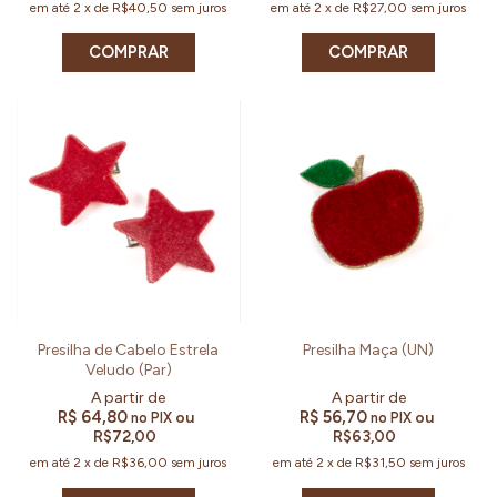
em até
2
x
de
R$40,50
sem juros
em até
2
x
de
R$27,00
sem juros
COMPRAR
COMPRAR
Presilha de Cabelo Estrela
Presilha Maça (UN)
Veludo (Par)
R$ 64,80
R$ 56,70
ou
ou
no PIX
no PIX
R$72,00
R$63,00
em até
2
x
de
R$36,00
sem juros
em até
2
x
de
R$31,50
sem juros