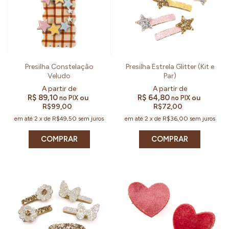
Presilha Constelação
Presilha Estrela Glitter (Kit e
Veludo
Par)
R$ 89,10
R$ 64,80
ou
ou
no PIX
no PIX
R$99,00
R$72,00
em até
2
x
de
R$49,50
sem juros
em até
2
x
de
R$36,00
sem juros
COMPRAR
COMPRAR