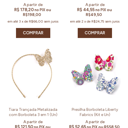
R$ 178,20
R$ 44,55
ou
ou
no PIX
no PIX
R$198,00
R$49,50
em até
3
x
de
R$66,00
sem juros
em até
2
x
de
R$24,75
sem juros
COMPRAR
COMPRAR
Tiara Trançada Metalizada
Presilha Borboleta Liberty
com Borboleta 3 em 1 (Un)
Fabrics (Kit e Un)
R$ 121,50
R$ 52,65
ou
ou
R$58,50
no PIX
no PIX