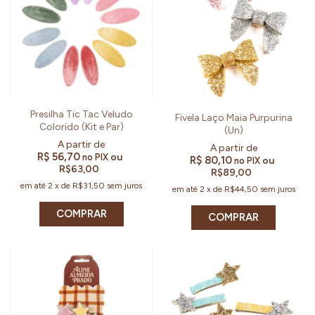
Presilha Tic Tac Veludo
Fivela Laço Maia Purpurina
Colorido (Kit e Par)
(Un)
R$ 56,70
ou
no PIX
R$ 80,10
ou
no PIX
R$63,00
R$89,00
em até
2
x
de
R$31,50
sem juros
em até
2
x
de
R$44,50
sem juros
COMPRAR
COMPRAR