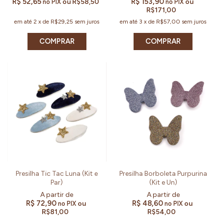
R$ 52,65
R$ 153,90
ou
R$58,50
ou
no PIX
no PIX
R$171,00
em até
2
x
de
R$29,25
sem juros
em até
3
x
de
R$57,00
sem juros
COMPRAR
COMPRAR
Presilha Tic Tac Luna (Kit e
Presilha Borboleta Purpurina
Par)
(Kit e Un)
R$ 72,90
R$ 48,60
ou
ou
no PIX
no PIX
R$81,00
R$54,00