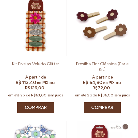
Kit Fivelas Veludo Glitter
Presilha Flor Clássica (Par e
Kit)
R$ 113,40
R$ 64,80
ou
ou
no PIX
no PIX
R$126,00
R$72,00
em até
2
x
de
R$63,00
sem juros
em até
2
x
de
R$36,00
sem juros
COMPRAR
COMPRAR