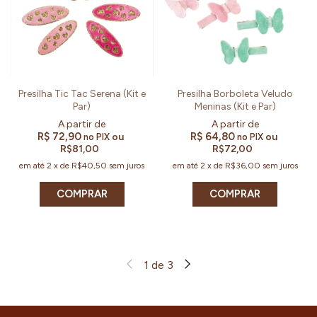
Presilha Tic Tac Serena (Kit e
Presilha Borboleta Veludo
Par)
Meninas (Kit e Par)
R$ 72,90
R$ 64,80
ou
ou
no PIX
no PIX
R$81,00
R$72,00
em até
2
x
de
R$40,50
sem juros
em até
2
x
de
R$36,00
sem juros
COMPRAR
COMPRAR
1
de
3