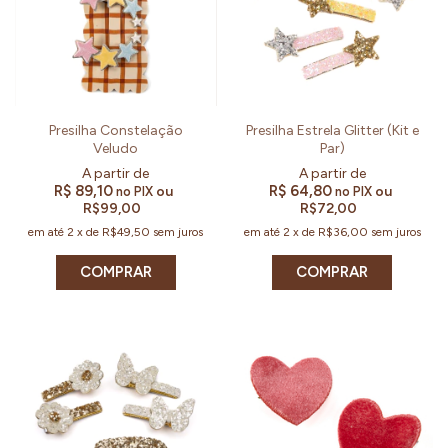
Presilha Constelação
Presilha Estrela Glitter (Kit e
Veludo
Par)
R$ 89,10
R$ 64,80
ou
ou
no PIX
no PIX
R$99,00
R$72,00
em até
2
x
de
R$49,50
sem juros
em até
2
x
de
R$36,00
sem juros
COMPRAR
COMPRAR