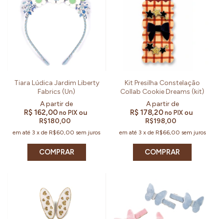
Tiara Lúdica Jardim Liberty
Kit Presilha Constelação
Fabrics (Un)
Collab Cookie Dreams (kit)
R$ 162,00
R$ 178,20
ou
ou
no PIX
no PIX
R$180,00
R$198,00
em até
3
x
de
R$60,00
sem juros
em até
3
x
de
R$66,00
sem juros
COMPRAR
COMPRAR