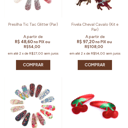
Presilha Tic Tac Glitter (Par)
Fivela Cheval Cavalo (Kit e
Par)
R$ 48,60
R$ 97,20
ou
ou
no PIX
no PIX
R$54,00
R$108,00
em até
2
x
de
R$27,00
sem juros
em até
2
x
de
R$54,00
sem juros
COMPRAR
COMPRAR