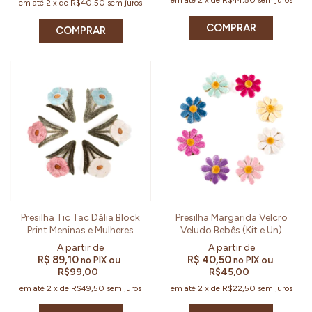
em até
2
x
de
R$40,50
sem juros
COMPRAR
COMPRAR
Presilha Tic Tac Dália Block
Presilha Margarida Velcro
Print Meninas e Mulheres
Veludo Bebês (Kit e Un)
(Par)
R$ 89,10
R$ 40,50
ou
ou
no PIX
no PIX
R$99,00
R$45,00
em até
2
x
de
R$49,50
sem juros
em até
2
x
de
R$22,50
sem juros