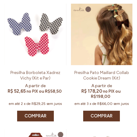
Presilha Borboleta Xadrez
Presilha Pato Maillard Collab
Vichy (Kit e Par)
Cookie Dream (Kit)
R$ 52,65
R$ 178,20
ou
R$58,50
ou
no PIX
no PIX
R$198,00
em até
2
x
de
R$29,25
sem juros
em até
3
x
de
R$66,00
sem juros
COMPRAR
COMPRAR