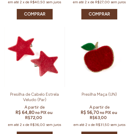
em até
2
x
de
R$40,50
sem juros
em até
2
x
de
R$27,00
sem juros
COMPRAR
COMPRAR
Presilha de Cabelo Estrela
Presilha Maça (UN)
Veludo (Par)
R$ 64,80
R$ 56,70
ou
ou
no PIX
no PIX
R$72,00
R$63,00
em até
2
x
de
R$36,00
sem juros
em até
2
x
de
R$31,50
sem juros