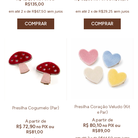
R$135,00
em até
2
x
de
R$67,50
sem juros
em até
2
x
de
R$29,25
sem juros
COMPRAR
Presilha Coração Veludo (Kit
Presilha Cogumelo (Par)
e Par)
R$ 80,10
ou
no PIX
R$ 72,90
ou
no PIX
R$89,00
R$81,00
em até
2
x
de
R$44,50
sem juros