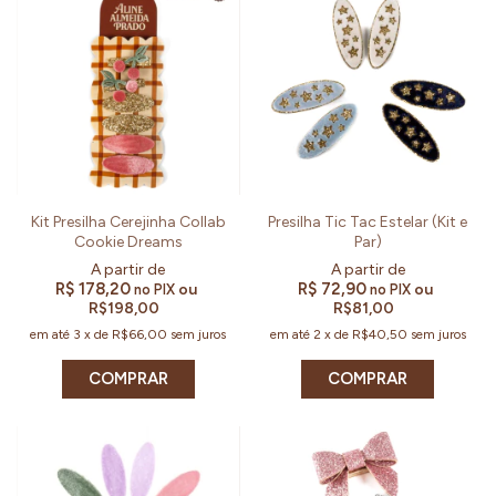
Kit Presilha Cerejinha Collab
Presilha Tic Tac Estelar (Kit e
Cookie Dreams
Par)
R$ 178,20
R$ 72,90
ou
ou
no PIX
no PIX
R$198,00
R$81,00
em até
3
x
de
R$66,00
sem juros
em até
2
x
de
R$40,50
sem juros
COMPRAR
COMPRAR