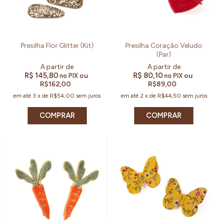
Presilha Flor Glitter (Kit)
Presilha Coração Veludo
(Par)
R$ 145,80
R$ 80,10
ou
ou
no PIX
no PIX
R$162,00
R$89,00
em até
3
x
de
R$54,00
sem juros
em até
2
x
de
R$44,50
sem juros
COMPRAR
COMPRAR