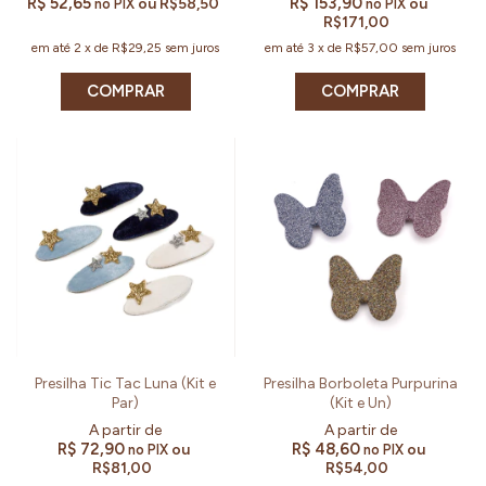
R$ 52,65
R$ 153,90
ou
R$58,50
ou
no PIX
no PIX
R$171,00
em até
2
x
de
R$29,25
sem juros
em até
3
x
de
R$57,00
sem juros
COMPRAR
COMPRAR
Presilha Tic Tac Luna (Kit e
Presilha Borboleta Purpurina
Par)
(Kit e Un)
R$ 72,90
R$ 48,60
ou
ou
no PIX
no PIX
R$81,00
R$54,00