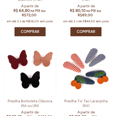
R$ 64,80
R$ 80,10
ou
ou
no PIX
no PIX
R$72,00
R$89,00
em até
2
x
de
R$36,00
sem juros
em até
2
x
de
R$44,50
sem juros
COMPRAR
COMPRAR
Presilha Borboleta Clássica
Presilha Tic Tac Laranjinha
(Kit ou UN)
(Kit)