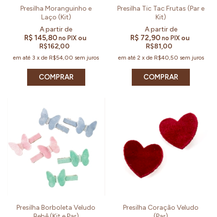
Presilha Moranguinho e
Presilha Tic Tac Frutas (Par e
Laço (Kit)
Kit)
R$ 145,80
R$ 72,90
ou
ou
no PIX
no PIX
R$162,00
R$81,00
em até
3
x
de
R$54,00
sem juros
em até
2
x
de
R$40,50
sem juros
COMPRAR
COMPRAR
Presilha Borboleta Veludo
Presilha Coração Veludo
Bebê (Kit e Par)
(Par)