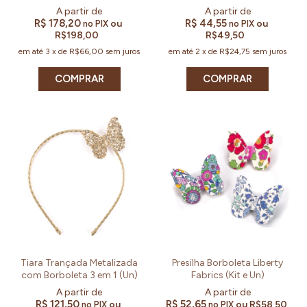
R$ 178,20
R$ 44,55
ou
ou
no PIX
no PIX
R$198,00
R$49,50
em até
3
x
de
R$66,00
sem juros
em até
2
x
de
R$24,75
sem juros
COMPRAR
COMPRAR
Tiara Trançada Metalizada
Presilha Borboleta Liberty
com Borboleta 3 em 1 (Un)
Fabrics (Kit e Un)
R$ 121,50
R$ 52,65
ou
ou
R$58,50
no PIX
no PIX