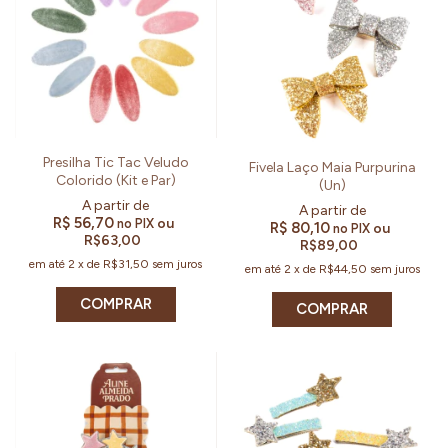
Presilha Tic Tac Veludo
Fivela Laço Maia Purpurina
Colorido (Kit e Par)
(Un)
R$ 56,70
ou
no PIX
R$ 80,10
ou
no PIX
R$63,00
R$89,00
em até
2
x
de
R$31,50
sem juros
em até
2
x
de
R$44,50
sem juros
COMPRAR
COMPRAR